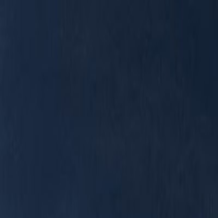
RADIO
SOMEȘ
Radio
Categorii
Emisiuni
Podcast
Istoric melodii
A
A