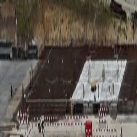
RADIO
SOMEȘ
Radio
Categorii
Emisiuni
Podcast
Istoric melodii
A
A