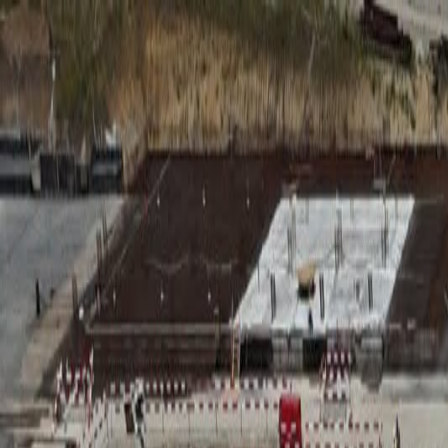
RADIO
SOMEȘ
Radio
Categorii
Emisiuni
Podcast
Istoric melodii
A
A