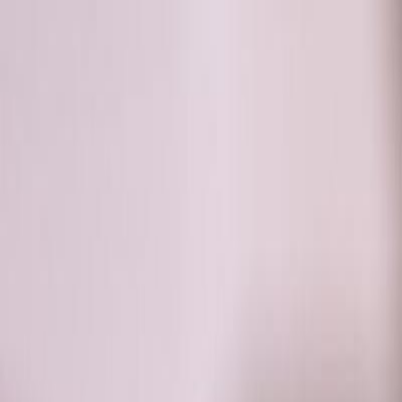
RADIO
SOMEȘ
Radio
Categorii
Emisiuni
Podcast
Istoric melodii
A
A