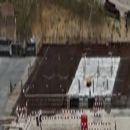
RADIO
SOMEȘ
Radio
Categorii
Emisiuni
Podcast
Istoric melodii
A
A