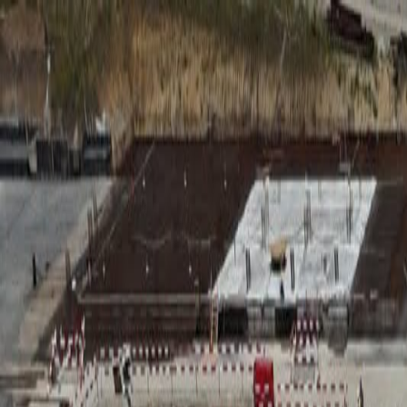
RADIO
SOMEȘ
Radio
Categorii
Emisiuni
Podcast
Istoric melodii
A
A