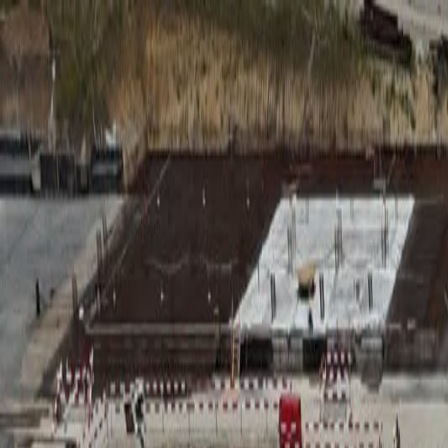
RADIO
SOMEȘ
Radio
Categorii
Emisiuni
Podcast
Istoric melodii
A
A