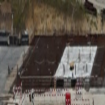
RADIO
SOMEȘ
Radio
Categorii
Emisiuni
Podcast
Istoric melodii
A
A