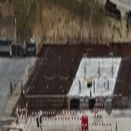
RADIO
SOMEȘ
Radio
Categorii
Emisiuni
Podcast
Istoric melodii
A
A