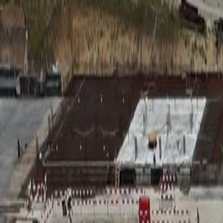
RADIO
SOMEȘ
Radio
Categorii
Emisiuni
Podcast
Istoric melodii
A
A