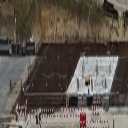
RADIO
SOMEȘ
Radio
Categorii
Emisiuni
Podcast
Istoric melodii
A
A