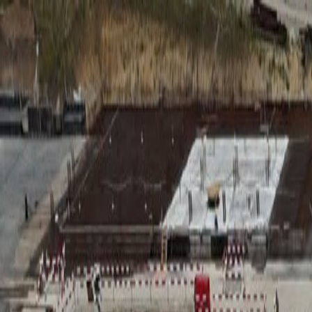
RADIO
SOMEȘ
Radio
Categorii
Emisiuni
Podcast
Istoric melodii
A
A