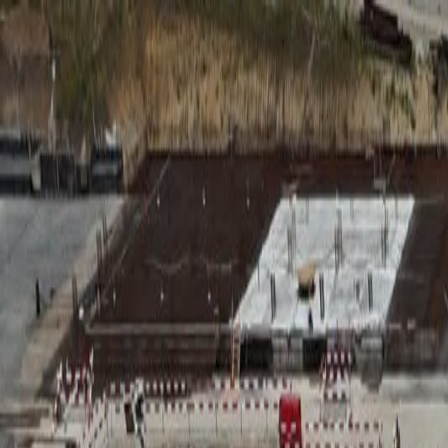
RADIO
SOMEȘ
Radio
Categorii
Emisiuni
Podcast
Istoric melodii
A
A