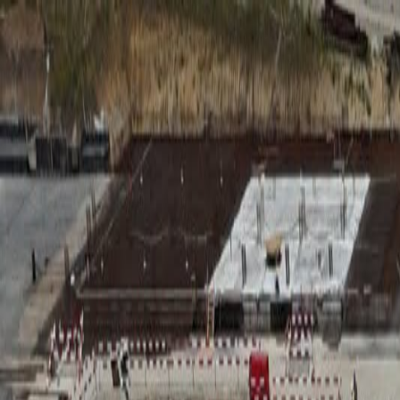
RADIO
SOMEȘ
Radio
Categorii
Emisiuni
Podcast
Istoric melodii
A
A