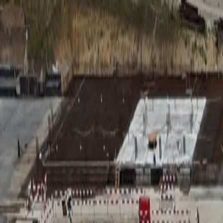
RADIO
SOMEȘ
Radio
Categorii
Emisiuni
Podcast
Istoric melodii
A
A