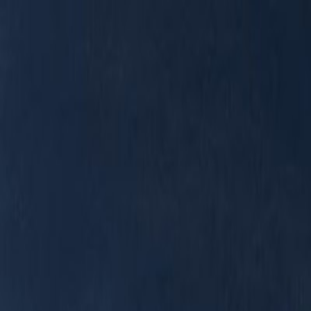
RADIO
SOMEȘ
Radio
Categorii
Emisiuni
Podcast
Istoric melodii
A
A