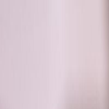
RADIO
SOMEȘ
Radio
Categorii
Emisiuni
Podcast
Istoric melodii
A
A