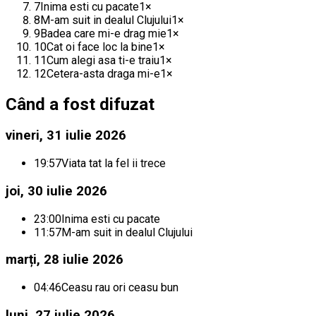
7
Inima esti cu pacate
1
×
8
M-am suit in dealul Clujului
1
×
9
Badea care mi-e drag mie
1
×
10
Cat oi face loc la bine
1
×
11
Cum alegi asa ti-e traiu
1
×
12
Cetera-asta draga mi-e
1
×
Când a fost difuzat
vineri, 31 iulie 2026
19:57
Viata tat la fel ii trece
joi, 30 iulie 2026
23:00
Inima esti cu pacate
11:57
M-am suit in dealul Clujului
marți, 28 iulie 2026
04:46
Ceasu rau ori ceasu bun
luni, 27 iulie 2026