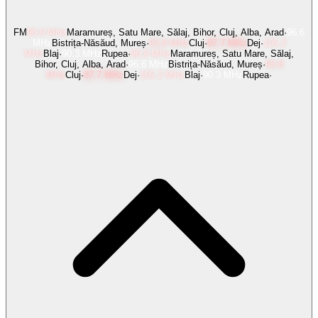
FM
96.9
MHz
Maramureș, Satu Mare, Sălaj, Bihor, Cluj, Alba, Arad
·
96.6
MHz
Bistrița-Năsăud, Mureș
·
93.8
MHz
Cluj
·
87.7
MHz
Dej
·
105.2
MHz
Blaj
·
90.3
MHz
Rupea
·
96.9
MHz
Maramureș, Satu Mare, Sălaj,
Bihor, Cluj, Alba, Arad
·
96.6
MHz
Bistrița-Năsăud, Mureș
·
93.8
MHz
Cluj
·
87.7
MHz
Dej
·
105.2
MHz
Blaj
·
90.3
MHz
Rupea
·