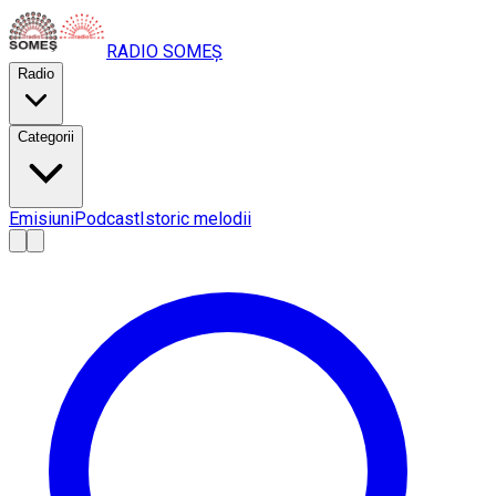
RADIO
SOMEȘ
Radio
Categorii
Emisiuni
Podcast
Istoric melodii
A
A