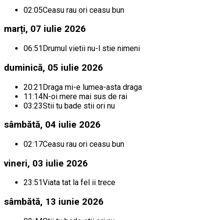
02:05
Ceasu rau ori ceasu bun
marți, 07 iulie 2026
06:51
Drumul vietii nu-l stie nimeni
duminică, 05 iulie 2026
20:21
Draga mi-e lumea-asta draga
11:14
N-oi mere mai sus de rai
03:23
Stii tu bade stii ori nu
sâmbătă, 04 iulie 2026
02:17
Ceasu rau ori ceasu bun
vineri, 03 iulie 2026
23:51
Viata tat la fel ii trece
sâmbătă, 13 iunie 2026