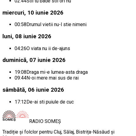
02:44
Stii tu bade stii ori nu
miercuri, 10 iunie 2026
00:58
Drumul vietii nu-l stie nimeni
luni, 08 iunie 2026
04:26
O viata nu ii de-ajuns
duminică, 07 iunie 2026
19:08
Draga mi-e lumea-asta draga
09:44
N-oi mere mai sus de rai
sâmbătă, 06 iunie 2026
17:12
De-ai sti puiule de cuc
RADIO
SOMEȘ
Tradiție și folclor pentru Cluj, Sălaj, Bistrița-Năsăud și