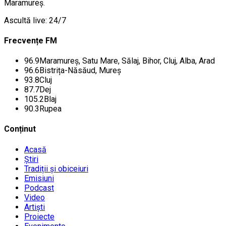
Maramureș.
Ascultă live: 24/7
Frecvențe FM
96.9
Maramureș, Satu Mare, Sălaj, Bihor, Cluj, Alba, Arad
96.6
Bistrița-Năsăud, Mureș
93.8
Cluj
87.7
Dej
105.2
Blaj
90.3
Rupea
Conținut
Acasă
Știri
Tradiții și obiceiuri
Emisiuni
Podcast
Video
Artiști
Proiecte