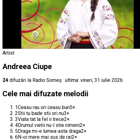
Artist
Andreea Ciupe
24
difuz
ări
la Radio Someș
· ultima:
vineri, 31 iulie 2026
Cele mai difuzate melodii
1
Ceasu rau ori ceasu bun
5
×
2
Stii tu bade stii ori nu
3
×
3
Viata tat la fel ii trece
2
×
4
Drumul vietii nu-l stie nimeni
2
×
5
Draga mi-e lumea-asta draga
2
×
6
N-oi mere mai sus de rai
2
×