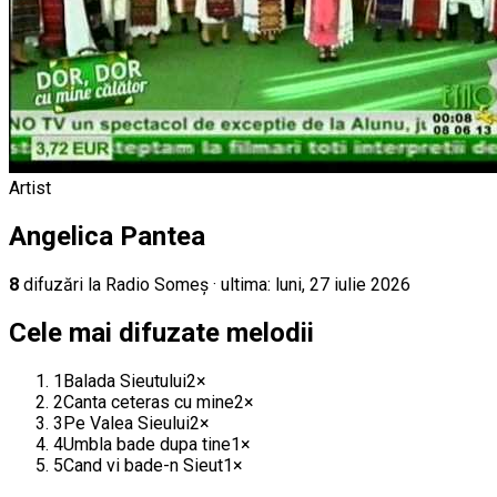
Artist
Angelica Pantea
8
difuz
ări
la Radio Someș
· ultima:
luni, 27 iulie 2026
Cele mai difuzate melodii
1
Balada Sieutului
2
×
2
Canta ceteras cu mine
2
×
3
Pe Valea Sieului
2
×
4
Umbla bade dupa tine
1
×
5
Cand vi bade-n Sieut
1
×