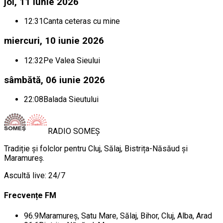
joi, 11 iunie 2026
12:31
Canta ceteras cu mine
miercuri, 10 iunie 2026
12:32
Pe Valea Sieului
sâmbătă, 06 iunie 2026
22:08
Balada Sieutului
RADIO
SOMEȘ
Tradiție și folclor pentru Cluj, Sălaj, Bistrița-Năsăud și
Maramureș.
Ascultă live: 24/7
Frecvențe FM
96.9
Maramureș, Satu Mare, Sălaj, Bihor, Cluj, Alba, Arad