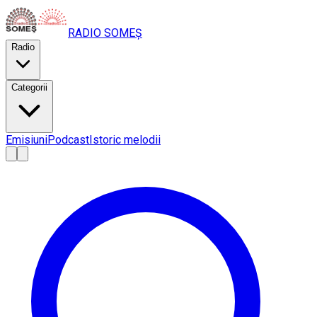
RADIO
SOMEȘ
Radio
Categorii
Emisiuni
Podcast
Istoric melodii
A
A