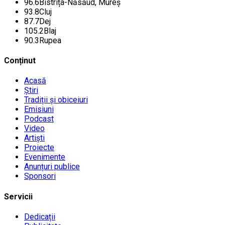
96.6
Bistrița-Năsăud, Mureș
93.8
Cluj
87.7
Dej
105.2
Blaj
90.3
Rupea
Conținut
Acasă
Știri
Tradiții și obiceiuri
Emisiuni
Podcast
Video
Artiști
Proiecte
Evenimente
Anunțuri publice
Sponsori
Servicii
Dedicații