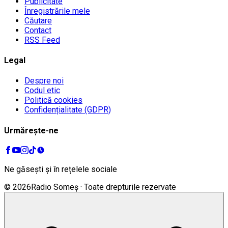
Publicitate
Înregistrările mele
Căutare
Contact
RSS Feed
Legal
Despre noi
Codul etic
Politică cookies
Confidențialitate (GDPR)
Urmărește-ne
Ne găsești și în rețelele sociale
©
2026
Radio Someș · Toate drepturile rezervate