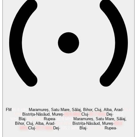
FM
96.9
MHz
Maramureș, Satu Mare, Sălaj, Bihor, Cluj, Alba, Arad
·
96.6
MHz
Bistrița-Năsăud, Mureș
·
93.8
MHz
Cluj
·
87.7
MHz
Dej
·
105.2
MHz
Blaj
·
90.3
MHz
Rupea
·
96.9
MHz
Maramureș, Satu Mare, Sălaj,
Bihor, Cluj, Alba, Arad
·
96.6
MHz
Bistrița-Năsăud, Mureș
·
93.8
MHz
Cluj
·
87.7
MHz
Dej
·
105.2
MHz
Blaj
·
90.3
MHz
Rupea
·