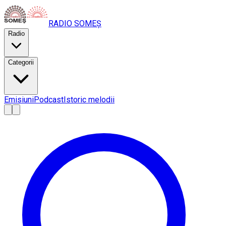
RADIO
SOMEȘ
Radio
Categorii
Emisiuni
Podcast
Istoric melodii
A
A