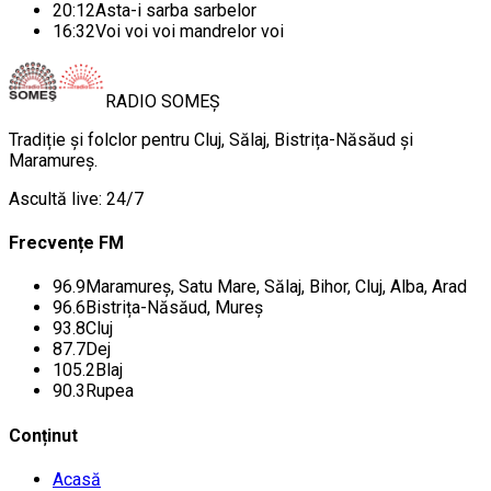
20:12
Asta-i sarba sarbelor
16:32
Voi voi voi mandrelor voi
RADIO
SOMEȘ
Tradiție și folclor pentru Cluj, Sălaj, Bistrița-Năsăud și
Maramureș.
Ascultă live: 24/7
Frecvențe FM
96.9
Maramureș, Satu Mare, Sălaj, Bihor, Cluj, Alba, Arad
96.6
Bistrița-Năsăud, Mureș
93.8
Cluj
87.7
Dej
105.2
Blaj
90.3
Rupea
Conținut
Acasă