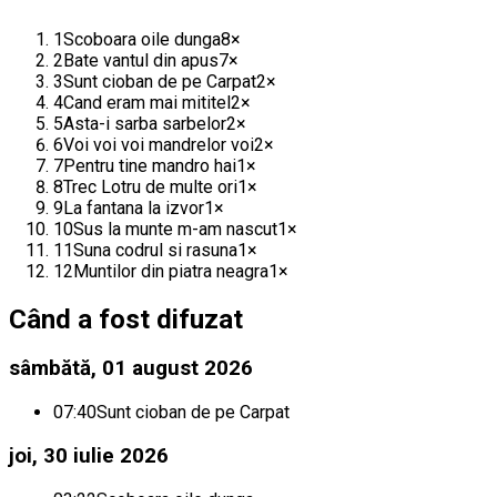
1
Scoboara oile dunga
8
×
2
Bate vantul din apus
7
×
3
Sunt cioban de pe Carpat
2
×
4
Cand eram mai mititel
2
×
5
Asta-i sarba sarbelor
2
×
6
Voi voi voi mandrelor voi
2
×
7
Pentru tine mandro hai
1
×
8
Trec Lotru de multe ori
1
×
9
La fantana la izvor
1
×
10
Sus la munte m-am nascut
1
×
11
Suna codrul si rasuna
1
×
12
Muntilor din piatra neagra
1
×
Când a fost difuzat
sâmbătă, 01 august 2026
07:40
Sunt cioban de pe Carpat
joi, 30 iulie 2026