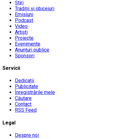
Știri
Tradiții și obiceiuri
Emisiuni
Podcast
Video
Artiști
Proiecte
Evenimente
Anunțuri publice
Sponsori
Servicii
Dedicații
Publicitate
Înregistrările mele
Căutare
Contact
RSS Feed
Legal
Despre noi