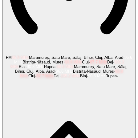
FM
96.9
MHz
Maramureș, Satu Mare, Sălaj, Bihor, Cluj, Alba, Arad
·
96.6
MHz
Bistrița-Năsăud, Mureș
·
93.8
MHz
Cluj
·
87.7
MHz
Dej
·
105.2
MHz
Blaj
·
90.3
MHz
Rupea
·
96.9
MHz
Maramureș, Satu Mare, Sălaj,
Bihor, Cluj, Alba, Arad
·
96.6
MHz
Bistrița-Năsăud, Mureș
·
93.8
MHz
Cluj
·
87.7
MHz
Dej
·
105.2
MHz
Blaj
·
90.3
MHz
Rupea
·