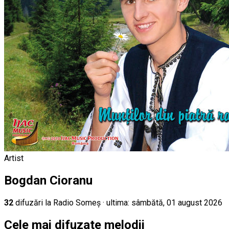
Artist
Bogdan Cioranu
32
difuz
ări
la Radio Someș
· ultima:
sâmbătă, 01 august 2026
Cele mai difuzate melodii