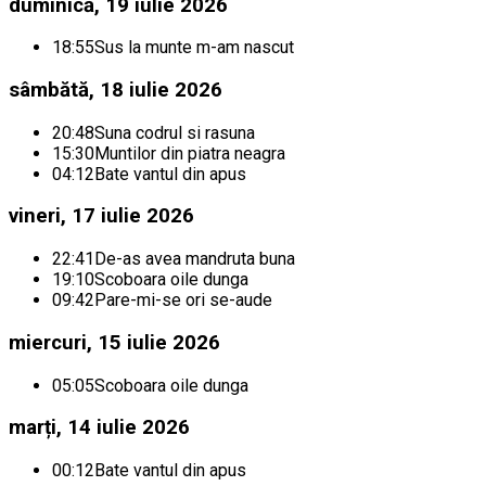
duminică, 19 iulie 2026
18:55
Sus la munte m-am nascut
sâmbătă, 18 iulie 2026
20:48
Suna codrul si rasuna
15:30
Muntilor din piatra neagra
04:12
Bate vantul din apus
vineri, 17 iulie 2026
22:41
De-as avea mandruta buna
19:10
Scoboara oile dunga
09:42
Pare-mi-se ori se-aude
miercuri, 15 iulie 2026
05:05
Scoboara oile dunga
marți, 14 iulie 2026
00:12
Bate vantul din apus