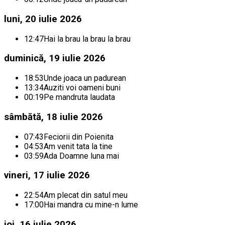
luni, 20 iulie 2026
12:47
Hai la brau la brau la brau
duminică, 19 iulie 2026
18:53
Unde joaca un padurean
13:34
Auziti voi oameni buni
00:19
Pe mandruta laudata
sâmbătă, 18 iulie 2026
07:43
Feciorii din Poienita
04:53
Am venit tata la tine
03:59
Ada Doamne luna mai
vineri, 17 iulie 2026
22:54
Am plecat din satul meu
17:00
Hai mandra cu mine-n lume
joi, 16 iulie 2026