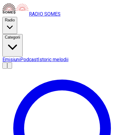
RADIO
SOMEȘ
Radio
Categorii
Emisiuni
Podcast
Istoric melodii
A
A