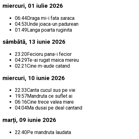
miercuri, 01 iulie 2026
06:44
Draga mi-i fata saraca
04:53
Unde joaca-un padurean
01:49
Langa poarta ruginita
sâmbătă, 13 iunie 2026
23:20
Fecioru pana-i fecior
04:29
Te-ai rugat maica mereu
02:21
Cine m-aude catand
miercuri, 10 iunie 2026
22:33
Canta cucul sus pe vie
19:57
Mandruta ce suflet ai
06:16
Cine trece valea mare
04:04
Ma dusai pe deal cantand
marți, 09 iunie 2026
22:40
Pe mandruta laudata