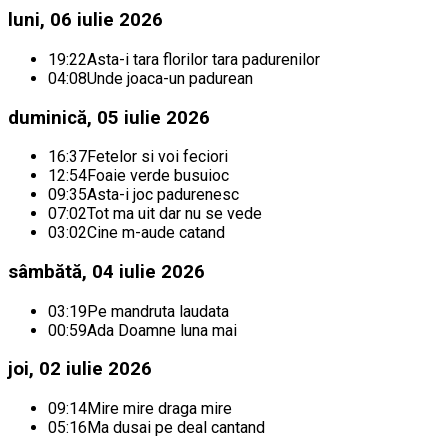
luni, 06 iulie 2026
19:22
Asta-i tara florilor tara padurenilor
04:08
Unde joaca-un padurean
duminică, 05 iulie 2026
16:37
Fetelor si voi feciori
12:54
Foaie verde busuioc
09:35
Asta-i joc padurenesc
07:02
Tot ma uit dar nu se vede
03:02
Cine m-aude catand
sâmbătă, 04 iulie 2026
03:19
Pe mandruta laudata
00:59
Ada Doamne luna mai
joi, 02 iulie 2026
09:14
Mire mire draga mire
05:16
Ma dusai pe deal cantand