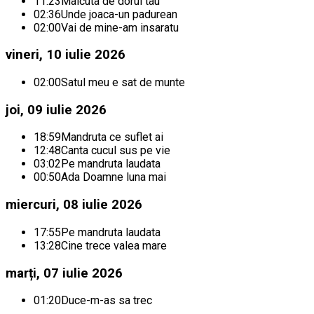
11:23
Maicuta de dorul tau
02:36
Unde joaca-un padurean
02:00
Vai de mine-am insaratu
vineri, 10 iulie 2026
02:00
Satul meu e sat de munte
joi, 09 iulie 2026
18:59
Mandruta ce suflet ai
12:48
Canta cucul sus pe vie
03:02
Pe mandruta laudata
00:50
Ada Doamne luna mai
miercuri, 08 iulie 2026
17:55
Pe mandruta laudata
13:28
Cine trece valea mare
marți, 07 iulie 2026
01:20
Duce-m-as sa trec