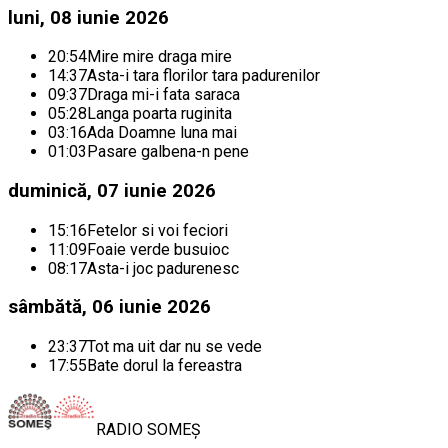
luni, 08 iunie 2026
20:54
Mire mire draga mire
14:37
Asta-i tara florilor tara padurenilor
09:37
Draga mi-i fata saraca
05:28
Langa poarta ruginita
03:16
Ada Doamne luna mai
01:03
Pasare galbena-n pene
duminică, 07 iunie 2026
15:16
Fetelor si voi feciori
11:09
Foaie verde busuioc
08:17
Asta-i joc padurenesc
sâmbătă, 06 iunie 2026
23:37
Tot ma uit dar nu se vede
17:55
Bate dorul la fereastra
RADIO
SOMEȘ