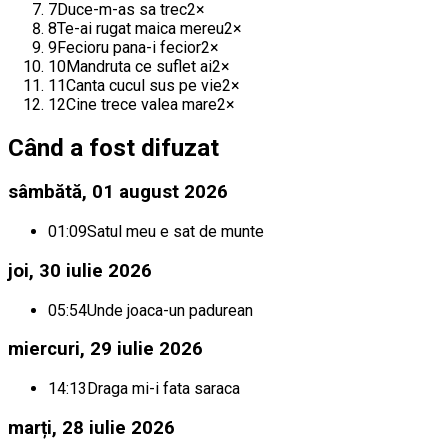
7
Duce-m-as sa trec
2
×
8
Te-ai rugat maica mereu
2
×
9
Fecioru pana-i fecior
2
×
10
Mandruta ce suflet ai
2
×
11
Canta cucul sus pe vie
2
×
12
Cine trece valea mare
2
×
Când a fost difuzat
sâmbătă, 01 august 2026
01:09
Satul meu e sat de munte
joi, 30 iulie 2026
05:54
Unde joaca-un padurean
miercuri, 29 iulie 2026
14:13
Draga mi-i fata saraca
marți, 28 iulie 2026