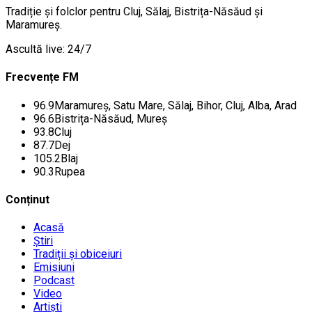
Tradiție și folclor pentru Cluj, Sălaj, Bistrița-Năsăud și
Maramureș.
Ascultă live: 24/7
Frecvențe FM
96.9
Maramureș, Satu Mare, Sălaj, Bihor, Cluj, Alba, Arad
96.6
Bistrița-Năsăud, Mureș
93.8
Cluj
87.7
Dej
105.2
Blaj
90.3
Rupea
Conținut
Acasă
Știri
Tradiții și obiceiuri
Emisiuni
Podcast
Video
Artiști