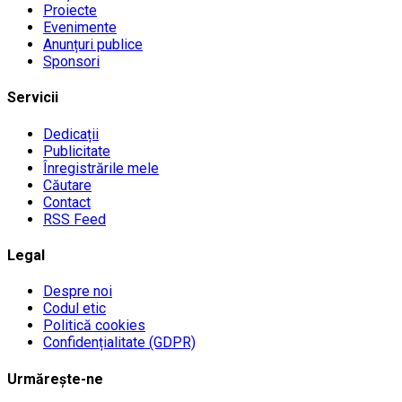
Proiecte
Evenimente
Anunțuri publice
Sponsori
Servicii
Dedicații
Publicitate
Înregistrările mele
Căutare
Contact
RSS Feed
Legal
Despre noi
Codul etic
Politică cookies
Confidențialitate (GDPR)
Urmărește-ne