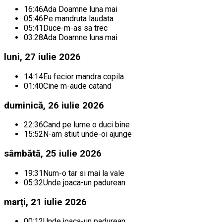
16:46
Ada Doamne luna mai
05:46
Pe mandruta laudata
05:41
Duce-m-as sa trec
03:28
Ada Doamne luna mai
luni, 27 iulie 2026
14:14
Eu fecior mandra copila
01:40
Cine m-aude catand
duminică, 26 iulie 2026
22:36
Cand pe lume o duci bine
15:52
N-am stiut unde-oi ajunge
sâmbătă, 25 iulie 2026
19:31
Num-o tar si mai la vale
05:32
Unde joaca-un padurean
marți, 21 iulie 2026
00:12
Unde joaca-un padurean