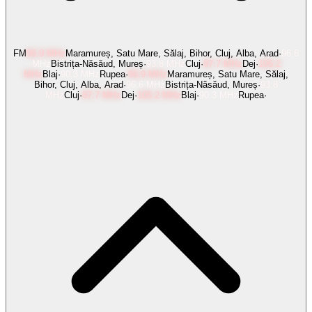
FM
96.9
MHz
Maramureș, Satu Mare, Sălaj, Bihor, Cluj, Alba, Arad
·
96.6
MHz
Bistrița-Năsăud, Mureș
·
93.8
MHz
Cluj
·
87.7
MHz
Dej
·
105.2
MHz
Blaj
·
90.3
MHz
Rupea
·
96.9
MHz
Maramureș, Satu Mare, Sălaj,
Bihor, Cluj, Alba, Arad
·
96.6
MHz
Bistrița-Năsăud, Mureș
·
93.8
MHz
Cluj
·
87.7
MHz
Dej
·
105.2
MHz
Blaj
·
90.3
MHz
Rupea
·