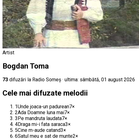
Artist
Bogdan Toma
73
difuz
ări
la Radio Someș
· ultima:
sâmbătă, 01 august 2026
Cele mai difuzate melodii
1
Unde joaca-un padurean
7
×
2
Ada Doamne luna mai
7
×
3
Pe mandruta laudata
7
×
4
Draga mi-i fata saraca
3
×
5
Cine m-aude catand
3
×
6
Satul meu e sat de munte
2
×