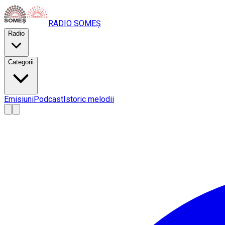
RADIO
SOMEȘ
Radio
Categorii
Emisiuni
Podcast
Istoric melodii
A
A