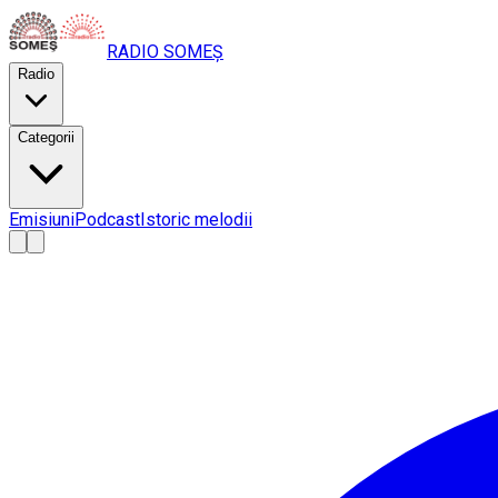
RADIO
SOMEȘ
Radio
Categorii
Emisiuni
Podcast
Istoric melodii
A
A