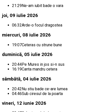
21:29
Ne-am iubit bade o vara
joi, 09 iulie 2026
06:32
Arde-o focul dragostea
miercuri, 08 iulie 2026
19:07
Ceteras cu strune bune
duminică, 05 iulie 2026
20:44
Pe Mures in jos si-n sus
16:19
Canta mandru cetera
sâmbătă, 04 iulie 2026
20:42
Nu stiu bade ce-are lumea
04:46
Sub ciresul de la poarta
vineri, 12 iunie 2026