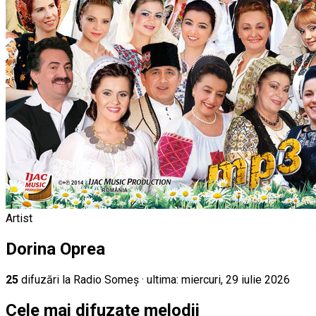
Artist
Dorina Oprea
25
difuz
ări
la Radio Someș
· ultima:
miercuri, 29 iulie 2026
Cele mai difuzate melodii