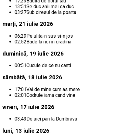
17:23
Badita de dorul tau
13:51
Se duc anii mei sa duc
03:27
Sub ciresul de la poarta
marți, 21 iulie 2026
06:29
Pe ulita-n sus si-n jos
02:52
Bade la noi in gradina
duminică, 19 iulie 2026
00:51
Cucule de ce nu canti
sâmbătă, 18 iulie 2026
17:01
Vai de mine cum as mere
02:01
Codrule iarna cand vine
vineri, 17 iulie 2026
03:43
De aici pan la Dumbrava
luni, 13 iulie 2026