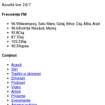
Ascultă live: 24/7
Frecvențe FM
96.9
Maramureș, Satu Mare, Sălaj, Bihor, Cluj, Alba, Arad
96.6
Bistrița-Năsăud, Mureș
93.8
Cluj
87.7
Dej
105.2
Blaj
90.3
Rupea
Conținut
Acasă
Știri
Tradiții și obiceiuri
Emisiuni
Podcast
Video
Artiști
Proiecte
Evenimente
Anunțuri publice