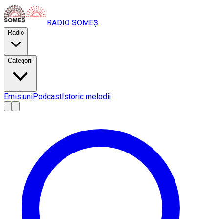
RADIO
SOMEȘ
Radio
Categorii
Emisiuni
Podcast
Istoric melodii
A
A