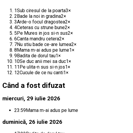
1
Sub ciresul de la poarta
3
×
2
Bade la noi in gradina
2
×
3
Arde-o focul dragostea
2
×
4
Ceteras cu strune bune
2
×
5
Pe Mures in jos si-n sus
2
×
6
Canta mandru cetera
2
×
7
Nu stiu bade ce-are lumea
2
×
8
Mama m-ai adus pe lume
1
×
9
Badita de dorul tau
1
×
10
Se duc anii mei sa duc
1
×
11
Pe ulita-n sus si-n jos
1
×
12
Cucule de ce nu canti
1
×
Când a fost difuzat
miercuri, 29 iulie 2026
23:59
Mama m-ai adus pe lume
duminică, 26 iulie 2026