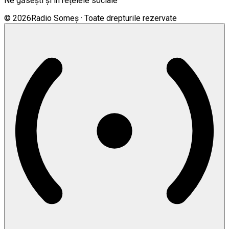
Ne găsești și în rețelele sociale
©
2026
Radio Someș · Toate drepturile rezervate