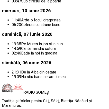
03:47
Sub ciresul de la poarta
miercuri, 10 iunie 2026
11:40
Arde-o focul dragostea
06:23
Ceteras cu strune bune
duminică, 07 iunie 2026
19:35
Pe Mures in jos si-n sus
14:59
Canta mandru cetera
02:46
Bade la noi in gradina
sâmbătă, 06 iunie 2026
21:31
De la Alba din cetate
19:09
Nu stiu bade ce-are lumea
RADIO
SOMEȘ
Tradiție și folclor pentru Cluj, Sălaj, Bistrița-Năsăud și
Maramureș.