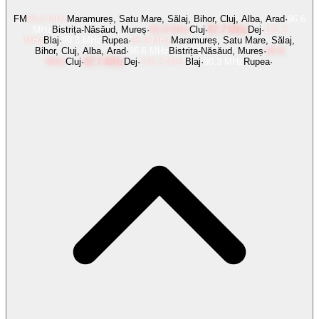
FM
96.9
MHz
Maramureș, Satu Mare, Sălaj, Bihor, Cluj, Alba, Arad
·
96.6
MHz
Bistrița-Năsăud, Mureș
·
93.8
MHz
Cluj
·
87.7
MHz
Dej
·
105.2
MHz
Blaj
·
90.3
MHz
Rupea
·
96.9
MHz
Maramureș, Satu Mare, Sălaj,
Bihor, Cluj, Alba, Arad
·
96.6
MHz
Bistrița-Năsăud, Mureș
·
93.8
MHz
Cluj
·
87.7
MHz
Dej
·
105.2
MHz
Blaj
·
90.3
MHz
Rupea
·