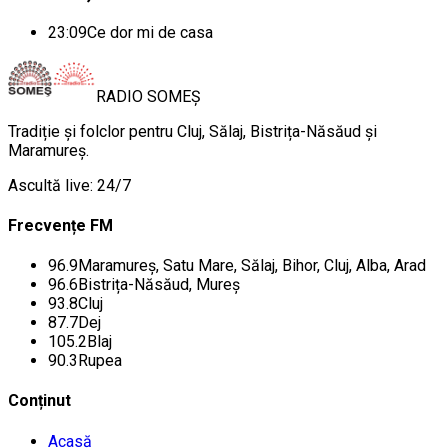
23:09
Ce dor mi de casa
RADIO
SOMEȘ
Tradiție și folclor pentru Cluj, Sălaj, Bistrița-Năsăud și
Maramureș.
Ascultă live: 24/7
Frecvențe FM
96.9
Maramureș, Satu Mare, Sălaj, Bihor, Cluj, Alba, Arad
96.6
Bistrița-Năsăud, Mureș
93.8
Cluj
87.7
Dej
105.2
Blaj
90.3
Rupea
Conținut
Acasă