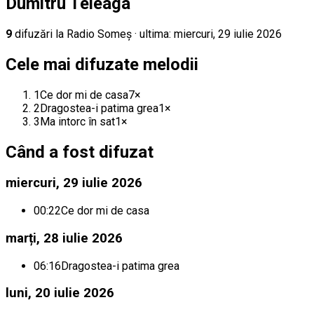
Dumitru Teleaga
9
difuz
ări
la Radio Someș
· ultima:
miercuri, 29 iulie 2026
Cele mai difuzate melodii
1
Ce dor mi de casa
7
×
2
Dragostea-i patima grea
1
×
3
Ma intorc în sat
1
×
Când a fost difuzat
miercuri, 29 iulie 2026
00:22
Ce dor mi de casa
marți, 28 iulie 2026
06:16
Dragostea-i patima grea
luni, 20 iulie 2026