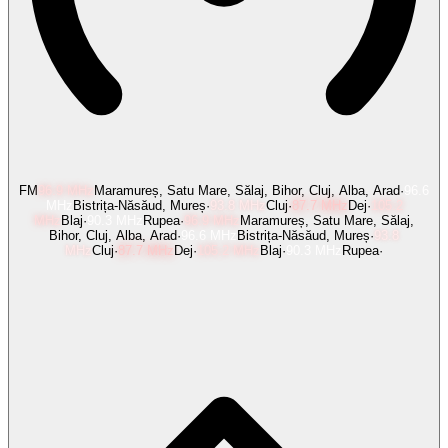
FM
96.9
MHz
Maramureș, Satu Mare, Sălaj, Bihor, Cluj, Alba, Arad
·
96.6
MHz
Bistrița-Năsăud, Mureș
·
93.8
MHz
Cluj
·
87.7
MHz
Dej
·
105.2
MHz
Blaj
·
90.3
MHz
Rupea
·
96.9
MHz
Maramureș, Satu Mare, Sălaj,
Bihor, Cluj, Alba, Arad
·
96.6
MHz
Bistrița-Năsăud, Mureș
·
93.8
MHz
Cluj
·
87.7
MHz
Dej
·
105.2
MHz
Blaj
·
90.3
MHz
Rupea
·