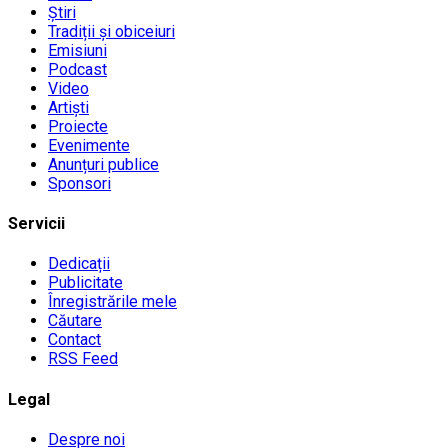
Știri
Tradiții și obiceiuri
Emisiuni
Podcast
Video
Artiști
Proiecte
Evenimente
Anunțuri publice
Sponsori
Servicii
Dedicații
Publicitate
Înregistrările mele
Căutare
Contact
RSS Feed
Legal
Despre noi