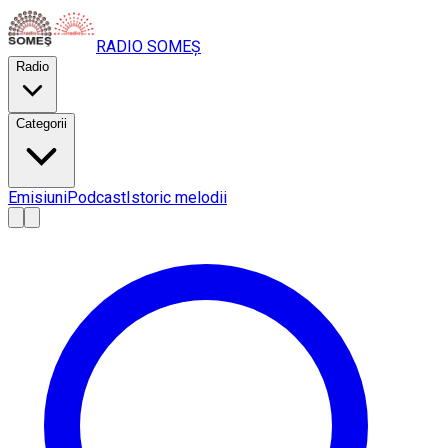
RADIO
SOMEȘ
Radio
Categorii
Emisiuni
Podcast
Istoric melodii
A
A