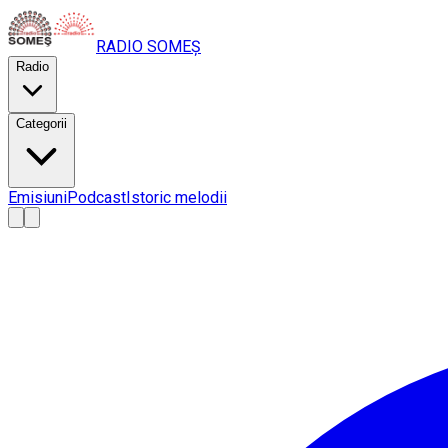
RADIO
SOMEȘ
Radio
Categorii
Emisiuni
Podcast
Istoric melodii
A
A