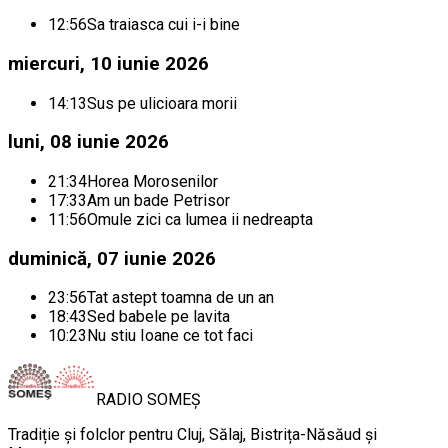
12:56
Sa traiasca cui i-i bine
miercuri, 10 iunie 2026
14:13
Sus pe ulicioara morii
luni, 08 iunie 2026
21:34
Horea Morosenilor
17:33
Am un bade Petrisor
11:56
Omule zici ca lumea ii nedreapta
duminică, 07 iunie 2026
23:56
Tat astept toamna de un an
18:43
Sed babele pe lavita
10:23
Nu stiu Ioane ce tot faci
RADIO
SOMEȘ
Tradiție și folclor pentru Cluj, Sălaj, Bistrița-Năsăud și