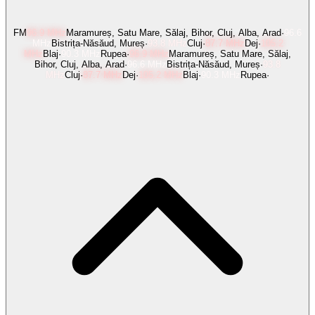
FM
96.9
MHz
Maramureș, Satu Mare, Sălaj, Bihor, Cluj, Alba, Arad
·
96.6
MHz
Bistrița-Năsăud, Mureș
·
93.8
MHz
Cluj
·
87.7
MHz
Dej
·
105.2
MHz
Blaj
·
90.3
MHz
Rupea
·
96.9
MHz
Maramureș, Satu Mare, Sălaj,
Bihor, Cluj, Alba, Arad
·
96.6
MHz
Bistrița-Năsăud, Mureș
·
93.8
MHz
Cluj
·
87.7
MHz
Dej
·
105.2
MHz
Blaj
·
90.3
MHz
Rupea
·