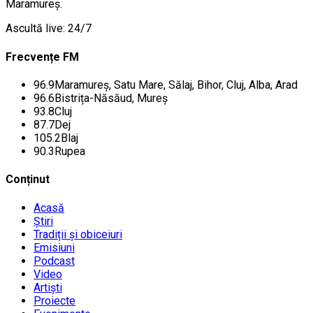
Maramureș.
Ascultă live: 24/7
Frecvențe FM
96.9
Maramureș, Satu Mare, Sălaj, Bihor, Cluj, Alba, Arad
96.6
Bistrița-Năsăud, Mureș
93.8
Cluj
87.7
Dej
105.2
Blaj
90.3
Rupea
Conținut
Acasă
Știri
Tradiții și obiceiuri
Emisiuni
Podcast
Video
Artiști
Proiecte