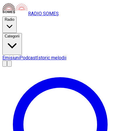
RADIO
SOMEȘ
Radio
Categorii
Emisiuni
Podcast
Istoric melodii
A
A