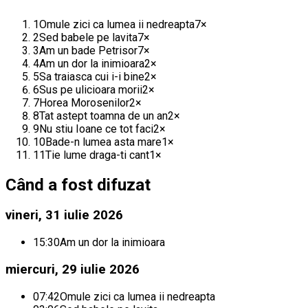
1
Omule zici ca lumea ii nedreapta
7
×
2
Sed babele pe lavita
7
×
3
Am un bade Petrisor
7
×
4
Am un dor la inimioara
2
×
5
Sa traiasca cui i-i bine
2
×
6
Sus pe ulicioara morii
2
×
7
Horea Morosenilor
2
×
8
Tat astept toamna de un an
2
×
9
Nu stiu Ioane ce tot faci
2
×
10
Bade-n lumea asta mare
1
×
11
Tie lume draga-ti cant
1
×
Când a fost difuzat
vineri, 31 iulie 2026
15:30
Am un dor la inimioara
miercuri, 29 iulie 2026
07:42
Omule zici ca lumea ii nedreapta