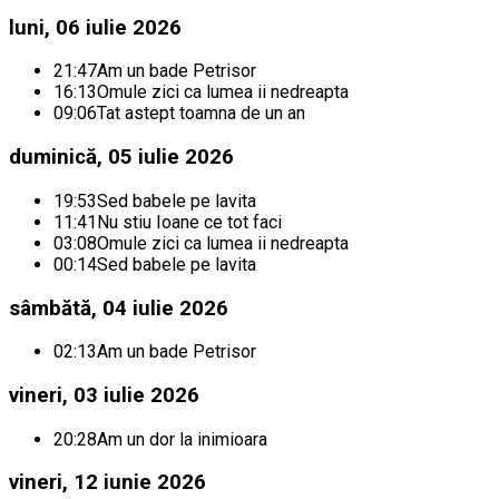
luni, 06 iulie 2026
21:47
Am un bade Petrisor
16:13
Omule zici ca lumea ii nedreapta
09:06
Tat astept toamna de un an
duminică, 05 iulie 2026
19:53
Sed babele pe lavita
11:41
Nu stiu Ioane ce tot faci
03:08
Omule zici ca lumea ii nedreapta
00:14
Sed babele pe lavita
sâmbătă, 04 iulie 2026
02:13
Am un bade Petrisor
vineri, 03 iulie 2026
20:28
Am un dor la inimioara
vineri, 12 iunie 2026