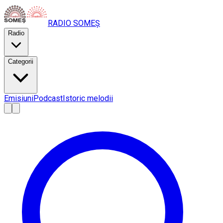
RADIO
SOMEȘ
Radio
Categorii
Emisiuni
Podcast
Istoric melodii
A
A