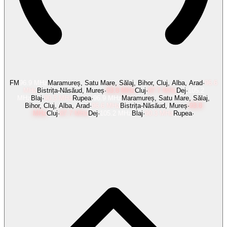
FM
96.9
MHz
Maramureș, Satu Mare, Sălaj, Bihor, Cluj, Alba, Arad
·
96.6
MHz
Bistrița-Năsăud, Mureș
·
93.8
MHz
Cluj
·
87.7
MHz
Dej
·
105.2
MHz
Blaj
·
90.3
MHz
Rupea
·
96.9
MHz
Maramureș, Satu Mare, Sălaj,
Bihor, Cluj, Alba, Arad
·
96.6
MHz
Bistrița-Năsăud, Mureș
·
93.8
MHz
Cluj
·
87.7
MHz
Dej
·
105.2
MHz
Blaj
·
90.3
MHz
Rupea
·