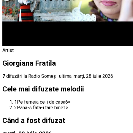
Artist
Giorgiana Fratila
7
difuz
ări
la Radio Someș
· ultima:
marți, 28 iulie 2026
Cele mai difuzate melodii
1
Pe femeia ce-i de casa
6
×
2
Pana-s fata-i tare bine
1
×
Când a fost difuzat