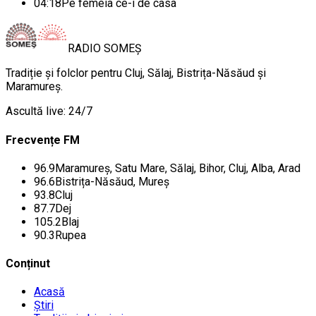
04:18
Pe femeia ce-i de casa
RADIO
SOMEȘ
Tradiție și folclor pentru Cluj, Sălaj, Bistrița-Năsăud și
Maramureș.
Ascultă live: 24/7
Frecvențe FM
96.9
Maramureș, Satu Mare, Sălaj, Bihor, Cluj, Alba, Arad
96.6
Bistrița-Năsăud, Mureș
93.8
Cluj
87.7
Dej
105.2
Blaj
90.3
Rupea
Conținut
Acasă
Știri