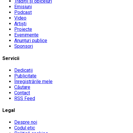
Tradiții și obiceiuri
Emisiuni
Podcast
Video
Artiști
Proiecte
Evenimente
Anunțuri publice
Sponsori
Servicii
Dedicații
Publicitate
Înregistrările mele
Căutare
Contact
RSS Feed
Legal
Despre noi
Codul etic