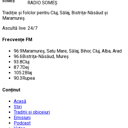
RADIO
SOMEȘ
Tradiție și folclor pentru Cluj, Sălaj, Bistrița-Năsăud și
Maramureș.
Ascultă live: 24/7
Frecvențe FM
96.9
Maramureș, Satu Mare, Sălaj, Bihor, Cluj, Alba, Arad
96.6
Bistrița-Năsăud, Mureș
93.8
Cluj
87.7
Dej
105.2
Blaj
90.3
Rupea
Conținut
Acasă
Știri
Tradiții și obiceiuri
Emisiuni
Podcast