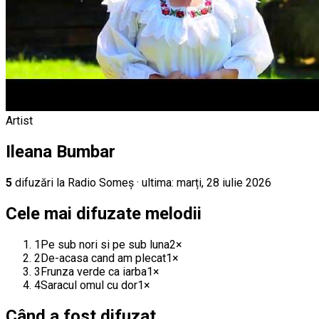
Artist
Ileana Bumbar
5
difuz
ări
la Radio Someș
· ultima:
marți, 28 iulie 2026
Cele mai difuzate melodii
1
Pe sub nori si pe sub luna
2
×
2
De-acasa cand am plecat
1
×
3
Frunza verde ca iarba
1
×
4
Saracul omul cu dor
1
×
Când a fost difuzat