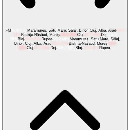
FM
96.9
MHz
Maramureș, Satu Mare, Sălaj, Bihor, Cluj, Alba, Arad
·
96.6
MHz
Bistrița-Năsăud, Mureș
·
93.8
MHz
Cluj
·
87.7
MHz
Dej
·
105.2
MHz
Blaj
·
90.3
MHz
Rupea
·
96.9
MHz
Maramureș, Satu Mare, Sălaj,
Bihor, Cluj, Alba, Arad
·
96.6
MHz
Bistrița-Năsăud, Mureș
·
93.8
MHz
Cluj
·
87.7
MHz
Dej
·
105.2
MHz
Blaj
·
90.3
MHz
Rupea
·