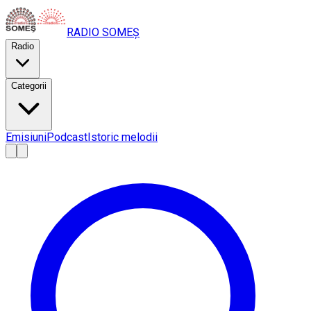
RADIO
SOMEȘ
Radio
Categorii
Emisiuni
Podcast
Istoric melodii
A
A