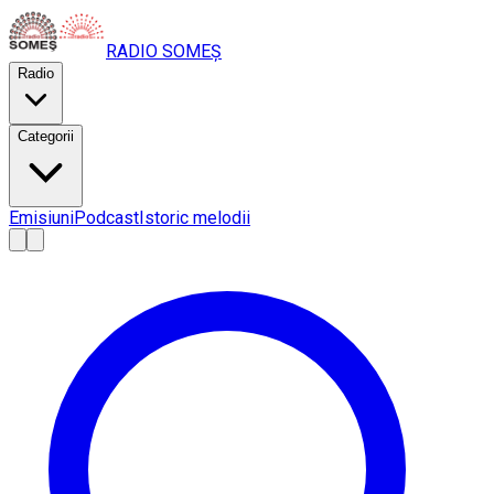
RADIO
SOMEȘ
Radio
Categorii
Emisiuni
Podcast
Istoric melodii
A
A