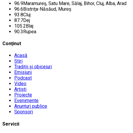
96.9
Maramureș, Satu Mare, Sălaj, Bihor, Cluj, Alba, Arad
96.6
Bistrița-Năsăud, Mureș
93.8
Cluj
87.7
Dej
105.2
Blaj
90.3
Rupea
Conținut
Acasă
Știri
Tradiții și obiceiuri
Emisiuni
Podcast
Video
Artiști
Proiecte
Evenimente
Anunțuri publice
Sponsori
Servicii