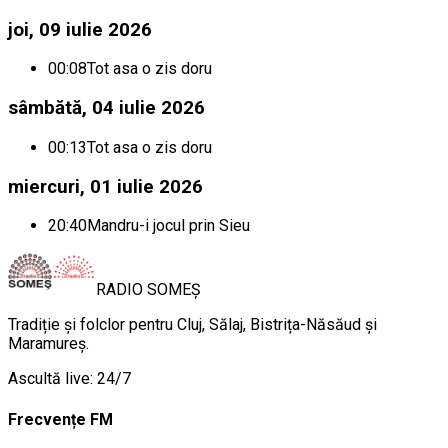
joi, 09 iulie 2026
00:08
Tot asa o zis doru
sâmbătă, 04 iulie 2026
00:13
Tot asa o zis doru
miercuri, 01 iulie 2026
20:40
Mandru-i jocul prin Sieu
RADIO
SOMEȘ
Tradiție și folclor pentru Cluj, Sălaj, Bistrița-Năsăud și
Maramureș.
Ascultă live: 24/7
Frecvențe FM