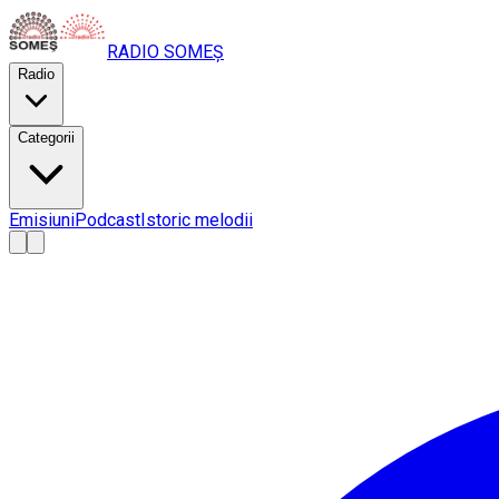
RADIO
SOMEȘ
Radio
Categorii
Emisiuni
Podcast
Istoric melodii
A
A