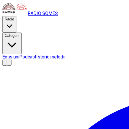
RADIO
SOMEȘ
Radio
Categorii
Emisiuni
Podcast
Istoric melodii
A
A