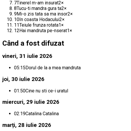
7
Tinerel m-am insurat
2
×
8
Tucu-ti mandra gura ta
2
×
9
Mi-o zis tata sa ma insor
2
×
10
In coasta Hodacului
2
×
11
Teiule frunza rotata
1
×
12
Hai mandruta pe-nserat
1
×
Când a fost difuzat
vineri, 31 iulie 2026
05:15
Dorul de la a mea mandruta
joi, 30 iulie 2026
01:50
Cine nu sti ce-i uratul
miercuri, 29 iulie 2026
02:19
Catalina Catalina
marți, 28 iulie 2026