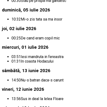
00:30
Stau pe prispa ma gandesc
duminică, 05 iulie 2026
10:32
Mi-o zis tata sa ma insor
joi, 02 iulie 2026
00:25
De cand eram copil mic
miercuri, 01 iulie 2026
03:51
Iesi mandruta in fereastra
01:31
In coasta Hodacului
sâmbătă, 13 iunie 2026
14:50
Nu-s batran daca-s carunt
vineri, 12 iunie 2026
13:56
Sus in deal la lelea Floare