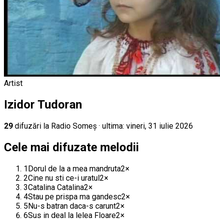
Artist
Izidor Tudoran
29
difuz
ări
la Radio Someș
· ultima:
vineri, 31 iulie 2026
Cele mai difuzate melodii
1
Dorul de la a mea mandruta
2
×
2
Cine nu sti ce-i uratul
2
×
3
Catalina Catalina
2
×
4
Stau pe prispa ma gandesc
2
×
5
Nu-s batran daca-s carunt
2
×
6
Sus in deal la lelea Floare
2
×