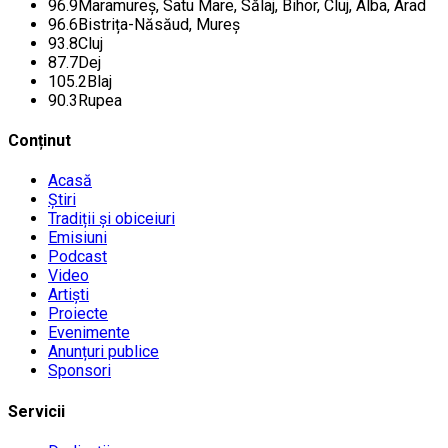
96.9
Maramureș, Satu Mare, Sălaj, Bihor, Cluj, Alba, Arad
96.6
Bistrița-Năsăud, Mureș
93.8
Cluj
87.7
Dej
105.2
Blaj
90.3
Rupea
Conținut
Acasă
Știri
Tradiții și obiceiuri
Emisiuni
Podcast
Video
Artiști
Proiecte
Evenimente
Anunțuri publice
Sponsori
Servicii