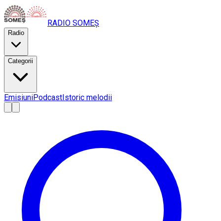
RADIO
SOMEȘ
Radio
Categorii
Emisiuni
Podcast
Istoric melodii
A
A