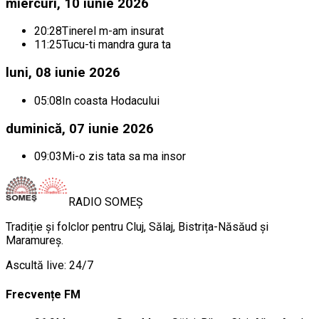
miercuri, 10 iunie 2026
20:28
Tinerel m-am insurat
11:25
Tucu-ti mandra gura ta
luni, 08 iunie 2026
05:08
In coasta Hodacului
duminică, 07 iunie 2026
09:03
Mi-o zis tata sa ma insor
RADIO
SOMEȘ
Tradiție și folclor pentru Cluj, Sălaj, Bistrița-Năsăud și
Maramureș.
Ascultă live: 24/7
Frecvențe FM