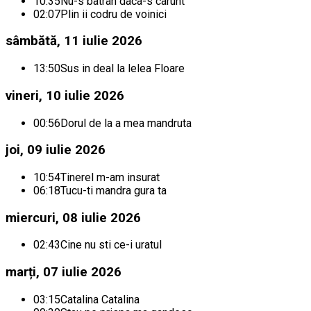
10:35
Nu-s batran daca-s carunt
02:07
Plin ii codru de voinici
sâmbătă, 11 iulie 2026
13:50
Sus in deal la lelea Floare
vineri, 10 iulie 2026
00:56
Dorul de la a mea mandruta
joi, 09 iulie 2026
10:54
Tinerel m-am insurat
06:18
Tucu-ti mandra gura ta
miercuri, 08 iulie 2026
02:43
Cine nu sti ce-i uratul
marți, 07 iulie 2026
03:15
Catalina Catalina