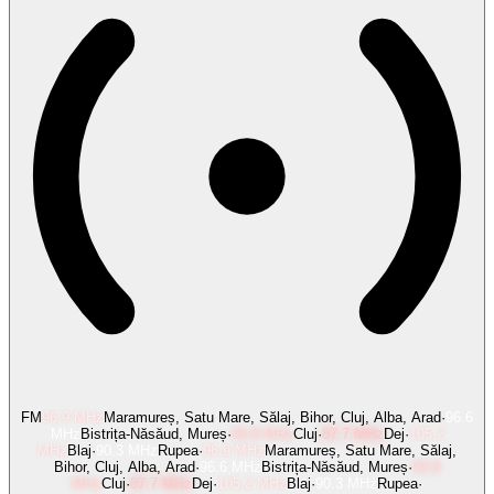
FM
96.9
MHz
Maramureș, Satu Mare, Sălaj, Bihor, Cluj, Alba, Arad
·
96.6
MHz
Bistrița-Năsăud, Mureș
·
93.8
MHz
Cluj
·
87.7
MHz
Dej
·
105.2
MHz
Blaj
·
90.3
MHz
Rupea
·
96.9
MHz
Maramureș, Satu Mare, Sălaj,
Bihor, Cluj, Alba, Arad
·
96.6
MHz
Bistrița-Năsăud, Mureș
·
93.8
MHz
Cluj
·
87.7
MHz
Dej
·
105.2
MHz
Blaj
·
90.3
MHz
Rupea
·