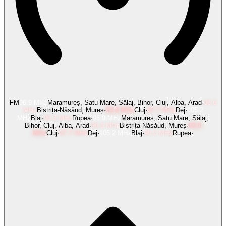
FM
96.9
MHz
Maramureș, Satu Mare, Sălaj, Bihor, Cluj, Alba, Arad
·
96.6
MHz
Bistrița-Năsăud, Mureș
·
93.8
MHz
Cluj
·
87.7
MHz
Dej
·
105.2
MHz
Blaj
·
90.3
MHz
Rupea
·
96.9
MHz
Maramureș, Satu Mare, Sălaj,
Bihor, Cluj, Alba, Arad
·
96.6
MHz
Bistrița-Năsăud, Mureș
·
93.8
MHz
Cluj
·
87.7
MHz
Dej
·
105.2
MHz
Blaj
·
90.3
MHz
Rupea
·