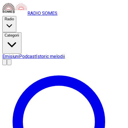
RADIO
SOMEȘ
Radio
Categorii
Emisiuni
Podcast
Istoric melodii
A
A