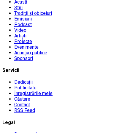
Acasă
Știri
Tradiții și obiceiuri
Emisiuni
Podcast
Video
Artiști
Proiecte
Evenimente
Anunțuri publice
Sponsori
Servicii
Dedicații
Publicitate
Înregistrările mele
Căutare
Contact
RSS Feed
Legal