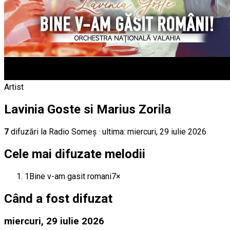
Artist
Lavinia Goste si Marius Zorila
7
difuz
ări
la Radio Someș
· ultima:
miercuri, 29 iulie 2026
Cele mai difuzate melodii
1
Bine v-am gasit romani
7
×
Când a fost difuzat
miercuri, 29 iulie 2026