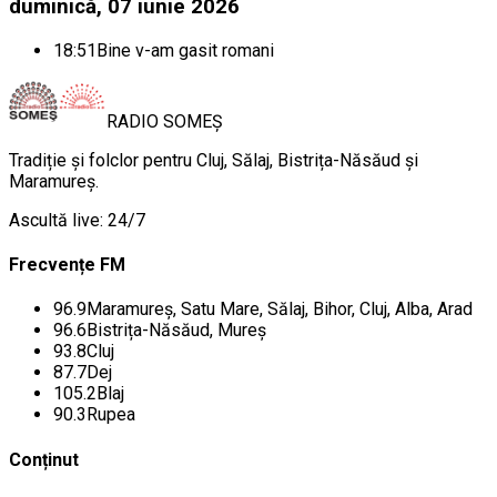
duminică, 07 iunie 2026
18:51
Bine v-am gasit romani
RADIO
SOMEȘ
Tradiție și folclor pentru Cluj, Sălaj, Bistrița-Năsăud și
Maramureș.
Ascultă live: 24/7
Frecvențe FM
96.9
Maramureș, Satu Mare, Sălaj, Bihor, Cluj, Alba, Arad
96.6
Bistrița-Năsăud, Mureș
93.8
Cluj
87.7
Dej
105.2
Blaj
90.3
Rupea
Conținut