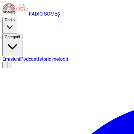
RADIO
SOMEȘ
Radio
Categorii
Emisiuni
Podcast
Istoric melodii
A
A