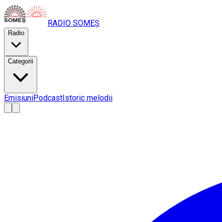
RADIO
SOMEȘ
Radio
Categorii
Emisiuni
Podcast
Istoric melodii
A
A