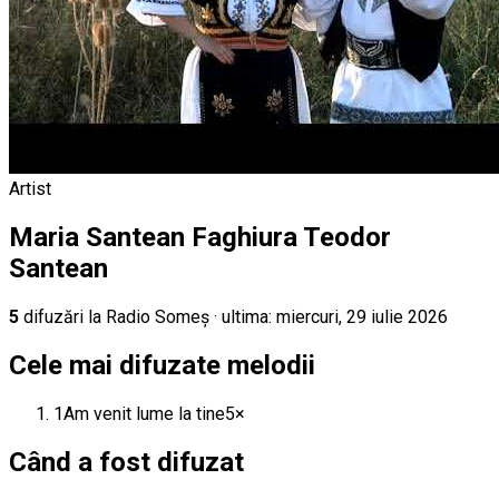
Artist
Maria Santean Faghiura Teodor
Santean
5
difuz
ări
la Radio Someș
· ultima:
miercuri, 29 iulie 2026
Cele mai difuzate melodii
1
Am venit lume la tine
5
×
Când a fost difuzat