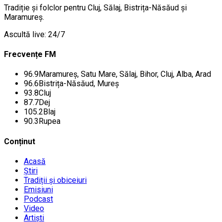
Tradiție și folclor pentru Cluj, Sălaj, Bistrița-Năsăud și
Maramureș.
Ascultă live: 24/7
Frecvențe FM
96.9
Maramureș, Satu Mare, Sălaj, Bihor, Cluj, Alba, Arad
96.6
Bistrița-Năsăud, Mureș
93.8
Cluj
87.7
Dej
105.2
Blaj
90.3
Rupea
Conținut
Acasă
Știri
Tradiții și obiceiuri
Emisiuni
Podcast
Video
Artiști