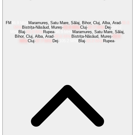
FM
96.9
MHz
Maramureș, Satu Mare, Sălaj, Bihor, Cluj, Alba, Arad
·
96.6
MHz
Bistrița-Năsăud, Mureș
·
93.8
MHz
Cluj
·
87.7
MHz
Dej
·
105.2
MHz
Blaj
·
90.3
MHz
Rupea
·
96.9
MHz
Maramureș, Satu Mare, Sălaj,
Bihor, Cluj, Alba, Arad
·
96.6
MHz
Bistrița-Năsăud, Mureș
·
93.8
MHz
Cluj
·
87.7
MHz
Dej
·
105.2
MHz
Blaj
·
90.3
MHz
Rupea
·