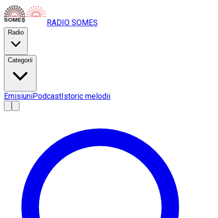
RADIO
SOMEȘ
Radio
Categorii
Emisiuni
Podcast
Istoric melodii
A
A