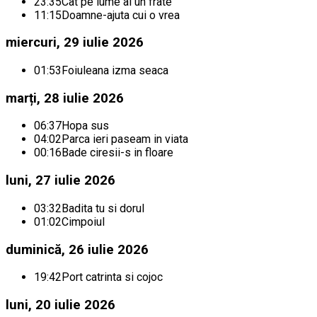
23:35
Cat pe lume ai un frate
11:15
Doamne-ajuta cui o vrea
miercuri, 29 iulie 2026
01:53
Foiuleana izma seaca
marți, 28 iulie 2026
06:37
Hopa sus
04:02
Parca ieri paseam in viata
00:16
Bade ciresii-s in floare
luni, 27 iulie 2026
03:32
Badita tu si dorul
01:02
Cimpoiul
duminică, 26 iulie 2026
19:42
Port catrinta si cojoc
luni, 20 iulie 2026