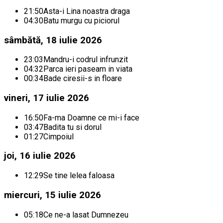
21:50
Asta-i Lina noastra draga
04:30
Batu murgu cu piciorul
sâmbătă, 18 iulie 2026
23:03
Mandru-i codrul infrunzit
04:32
Parca ieri paseam in viata
00:34
Bade ciresii-s in floare
vineri, 17 iulie 2026
16:50
Fa-ma Doamne ce mi-i face
03:47
Badita tu si dorul
01:27
Cimpoiul
joi, 16 iulie 2026
12:29
Se tine lelea faloasa
miercuri, 15 iulie 2026
05:18
Ce ne-a lasat Dumnezeu