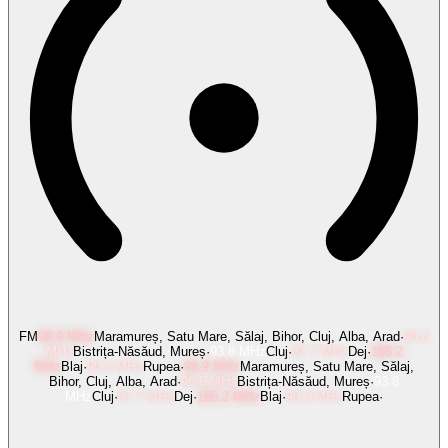
FM
96.9
MHz
Maramureș, Satu Mare, Sălaj, Bihor, Cluj, Alba, Arad
·
96.6
MHz
Bistrița-Năsăud, Mureș
·
93.8
MHz
Cluj
·
87.7
MHz
Dej
·
105.2
MHz
Blaj
·
90.3
MHz
Rupea
·
96.9
MHz
Maramureș, Satu Mare, Sălaj,
Bihor, Cluj, Alba, Arad
·
96.6
MHz
Bistrița-Năsăud, Mureș
·
93.8
MHz
Cluj
·
87.7
MHz
Dej
·
105.2
MHz
Blaj
·
90.3
MHz
Rupea
·