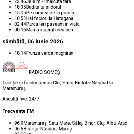
22:46
Jele mi-i maicuta tare
18:35
Badita tu si dorul
15:05
Pe cararea de la poarta
10:53
Hai feciori la Hategana
02:44
Parca ieri paseam in viata
00:16
Mama ingerul meu bun
sâmbătă, 06 iunie 2026
18:14
Frunza verde maghiran
RADIO
SOMEȘ
Tradiție și folclor pentru Cluj, Sălaj, Bistrița-Năsăud și
Maramureș.
Ascultă live: 24/7
Frecvențe FM
96.9
Maramureș, Satu Mare, Sălaj, Bihor, Cluj, Alba, Arad
96.6
Bistrița-Năsăud, Mureș