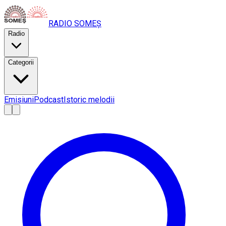
RADIO
SOMEȘ
Radio
Categorii
Emisiuni
Podcast
Istoric melodii
A
A