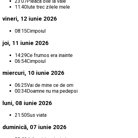
23:07
Pleaca oile la vale
11:40
Iute trec zilele mele
vineri, 12 iunie 2026
08:15
Cimpoiul
joi, 11 iunie 2026
14:29
Ce frumos era inainte
06:54
Cimpoiul
miercuri, 10 iunie 2026
06:25
Vai de mine ce de om
00:34
Doamne nu ma pedepsi
luni, 08 iunie 2026
21:50
Sus viata
duminică, 07 iunie 2026