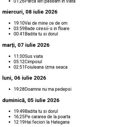
01:26
Parca ieri paseam in viata
miercuri, 08 iulie 2026
19:10
Vai de mine ce de om
03:59
Bade ciresii-s in floare
00:41
Badita tu si dorul
marți, 07 iulie 2026
11:30
Sus viata
05:12
Cimpoiul
02:51
Foiuleana izma seaca
luni, 06 iulie 2026
19:28
Doamne nu ma pedepsi
duminică, 05 iulie 2026
19:49
Badita tu si dorul
16:25
Pe cararea de la poarta
12:19
Hai feciori la Hategana