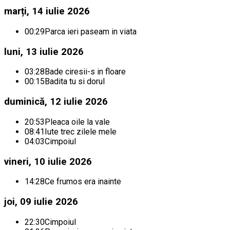
marți, 14 iulie 2026
00:29
Parca ieri paseam in viata
luni, 13 iulie 2026
03:28
Bade ciresii-s in floare
00:15
Badita tu si dorul
duminică, 12 iulie 2026
20:53
Pleaca oile la vale
08:41
Iute trec zilele mele
04:03
Cimpoiul
vineri, 10 iulie 2026
14:28
Ce frumos era inainte
joi, 09 iulie 2026
22:30
Cimpoiul