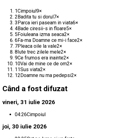
1
Cimpoiul
9
×
2
Badita tu si dorul
7
×
3
Parca ieri paseam in viata
6
×
4
Bade ciresii-s in floare
5
×
5
Foiuleana izma seaca
2
×
6
Fa-ma Doamne ce mi-i face
2
×
7
Pleaca oile la vale
2
×
8
Iute trec zilele mele
2
×
9
Ce frumos era inainte
2
×
10
Vai de mine ce de om
2
×
11
Sus viata
2
×
12
Doamne nu ma pedepsi
2
×
Când a fost difuzat
vineri, 31 iulie 2026
04:26
Cimpoiul
joi, 30 iulie 2026