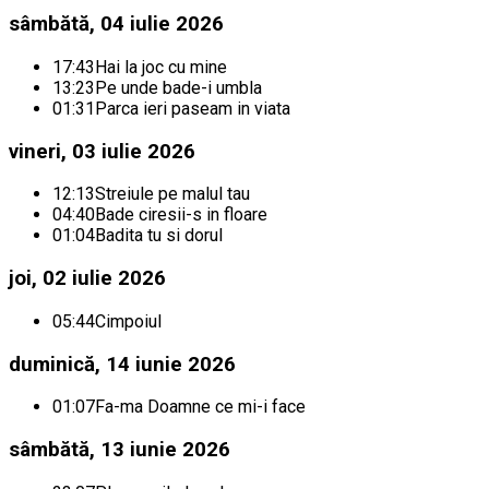
sâmbătă, 04 iulie 2026
17:43
Hai la joc cu mine
13:23
Pe unde bade-i umbla
01:31
Parca ieri paseam in viata
vineri, 03 iulie 2026
12:13
Streiule pe malul tau
04:40
Bade ciresii-s in floare
01:04
Badita tu si dorul
joi, 02 iulie 2026
05:44
Cimpoiul
duminică, 14 iunie 2026
01:07
Fa-ma Doamne ce mi-i face
sâmbătă, 13 iunie 2026