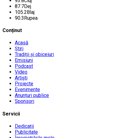
93.8
Cluj
87.7
Dej
105.2
Blaj
90.3
Rupea
Conținut
Acasă
Știri
Tradiții și obiceiuri
Emisiuni
Podcast
Video
Artiști
Proiecte
Evenimente
Anunțuri publice
Sponsori
Servicii
Dedicații
Publicitate
Înregistrările mele