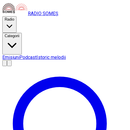
RADIO
SOMEȘ
Radio
Categorii
Emisiuni
Podcast
Istoric melodii
A
A