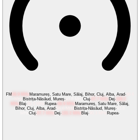
FM
96.9
MHz
Maramureș, Satu Mare, Sălaj, Bihor, Cluj, Alba, Arad
·
96.6
MHz
Bistrița-Năsăud, Mureș
·
93.8
MHz
Cluj
·
87.7
MHz
Dej
·
105.2
MHz
Blaj
·
90.3
MHz
Rupea
·
96.9
MHz
Maramureș, Satu Mare, Sălaj,
Bihor, Cluj, Alba, Arad
·
96.6
MHz
Bistrița-Năsăud, Mureș
·
93.8
MHz
Cluj
·
87.7
MHz
Dej
·
105.2
MHz
Blaj
·
90.3
MHz
Rupea
·