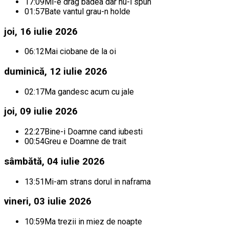
17:09
Mi-e drag badea dar nu-i spun
01:57
Bate vantul grau-n holde
joi, 16 iulie 2026
06:12
Mai ciobane de la oi
duminică, 12 iulie 2026
02:17
Ma gandesc acum cu jale
joi, 09 iulie 2026
22:27
Bine-i Doamne cand iubesti
00:54
Greu e Doamne de trait
sâmbătă, 04 iulie 2026
13:51
Mi-am strans dorul in naframa
vineri, 03 iulie 2026
10:59
Ma trezii in miez de noapte