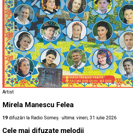
Artist
Mirela Manescu Felea
19
difuz
ări
la Radio Someș
· ultima:
vineri, 31 iulie 2026
Cele mai difuzate melodii