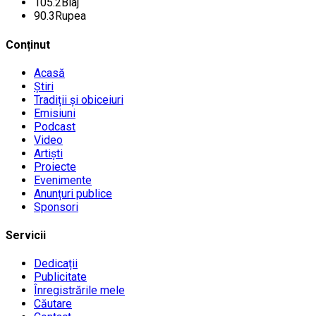
105.2
Blaj
90.3
Rupea
Conținut
Acasă
Știri
Tradiții și obiceiuri
Emisiuni
Podcast
Video
Artiști
Proiecte
Evenimente
Anunțuri publice
Sponsori
Servicii
Dedicații
Publicitate
Înregistrările mele
Căutare