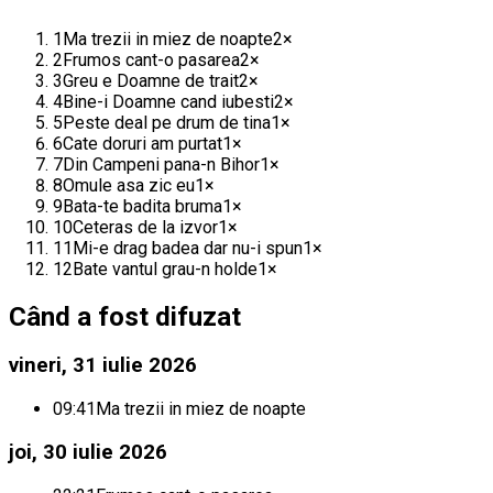
1
Ma trezii in miez de noapte
2
×
2
Frumos cant-o pasarea
2
×
3
Greu e Doamne de trait
2
×
4
Bine-i Doamne cand iubesti
2
×
5
Peste deal pe drum de tina
1
×
6
Cate doruri am purtat
1
×
7
Din Campeni pana-n Bihor
1
×
8
Omule asa zic eu
1
×
9
Bata-te badita bruma
1
×
10
Ceteras de la izvor
1
×
11
Mi-e drag badea dar nu-i spun
1
×
12
Bate vantul grau-n holde
1
×
Când a fost difuzat
vineri, 31 iulie 2026
09:41
Ma trezii in miez de noapte
joi, 30 iulie 2026