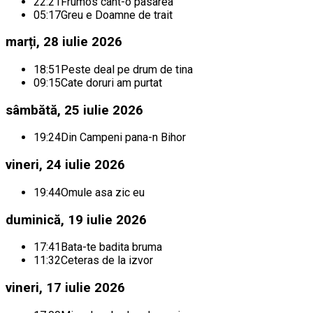
22:21
Frumos cant-o pasarea
05:17
Greu e Doamne de trait
marți, 28 iulie 2026
18:51
Peste deal pe drum de tina
09:15
Cate doruri am purtat
sâmbătă, 25 iulie 2026
19:24
Din Campeni pana-n Bihor
vineri, 24 iulie 2026
19:44
Omule asa zic eu
duminică, 19 iulie 2026
17:41
Bata-te badita bruma
11:32
Ceteras de la izvor
vineri, 17 iulie 2026