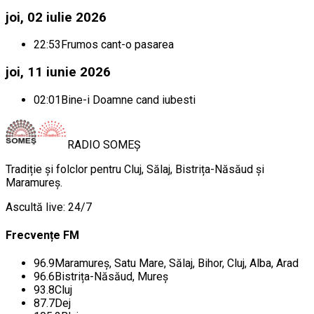
joi, 02 iulie 2026
22:53
Frumos cant-o pasarea
joi, 11 iunie 2026
02:01
Bine-i Doamne cand iubesti
RADIO
SOMEȘ
Tradiție și folclor pentru Cluj, Sălaj, Bistrița-Năsăud și
Maramureș.
Ascultă live: 24/7
Frecvențe FM
96.9
Maramureș, Satu Mare, Sălaj, Bihor, Cluj, Alba, Arad
96.6
Bistrița-Năsăud, Mureș
93.8
Cluj
87.7
Dej