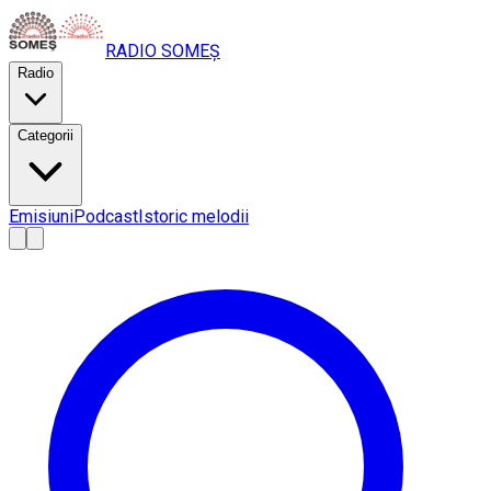
RADIO
SOMEȘ
Radio
Categorii
Emisiuni
Podcast
Istoric melodii
A
A