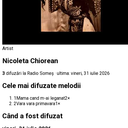
Artist
Nicoleta Chiorean
3
difuz
ări
la Radio Someș
· ultima:
vineri, 31 iulie 2026
Cele mai difuzate melodii
1
Mama cand m-ai leganat
2
×
2
Vara vara primavara
1
×
Când a fost difuzat