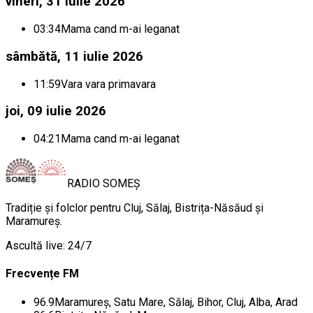
vineri, 31 iulie 2026
03:34
Mama cand m-ai leganat
sâmbătă, 11 iulie 2026
11:59
Vara vara primavara
joi, 09 iulie 2026
04:21
Mama cand m-ai leganat
RADIO
SOMEȘ
Tradiție și folclor pentru Cluj, Sălaj, Bistrița-Năsăud și
Maramureș.
Ascultă live: 24/7
Frecvențe FM
96.9
Maramureș, Satu Mare, Sălaj, Bihor, Cluj, Alba, Arad