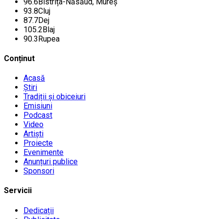
96.6
Bistrița-Năsăud, Mureș
93.8
Cluj
87.7
Dej
105.2
Blaj
90.3
Rupea
Conținut
Acasă
Știri
Tradiții și obiceiuri
Emisiuni
Podcast
Video
Artiști
Proiecte
Evenimente
Anunțuri publice
Sponsori
Servicii
Dedicații