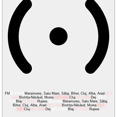
FM
96.9
MHz
Maramureș, Satu Mare, Sălaj, Bihor, Cluj, Alba, Arad
·
96.6
MHz
Bistrița-Năsăud, Mureș
·
93.8
MHz
Cluj
·
87.7
MHz
Dej
·
105.2
MHz
Blaj
·
90.3
MHz
Rupea
·
96.9
MHz
Maramureș, Satu Mare, Sălaj,
Bihor, Cluj, Alba, Arad
·
96.6
MHz
Bistrița-Năsăud, Mureș
·
93.8
MHz
Cluj
·
87.7
MHz
Dej
·
105.2
MHz
Blaj
·
90.3
MHz
Rupea
·