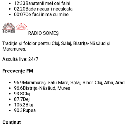
12:33
Banatenii mei cei faini
02:20
Bade neaua-i necalcata
00:07
Ce faci inima cu mine
RADIO
SOMEȘ
Tradiție și folclor pentru Cluj, Sălaj, Bistrița-Năsăud și
Maramureș.
Ascultă live: 24/7
Frecvențe FM
96.9
Maramureș, Satu Mare, Sălaj, Bihor, Cluj, Alba, Arad
96.6
Bistrița-Năsăud, Mureș
93.8
Cluj
87.7
Dej
105.2
Blaj
90.3
Rupea
Conținut