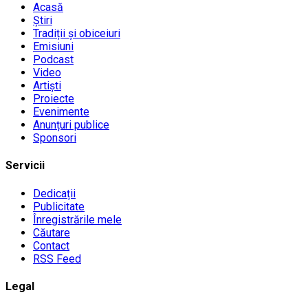
Acasă
Știri
Tradiții și obiceiuri
Emisiuni
Podcast
Video
Artiști
Proiecte
Evenimente
Anunțuri publice
Sponsori
Servicii
Dedicații
Publicitate
Înregistrările mele
Căutare
Contact
RSS Feed
Legal