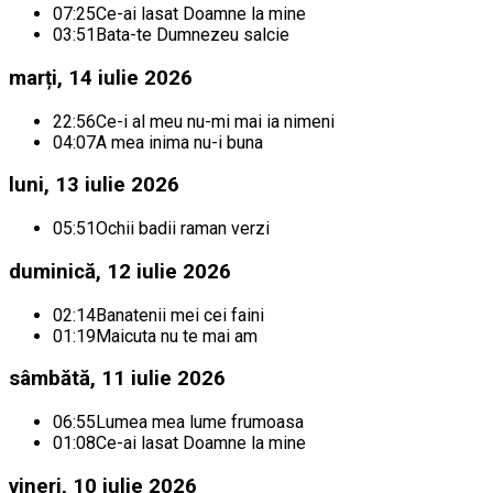
07:25
Ce-ai lasat Doamne la mine
03:51
Bata-te Dumnezeu salcie
marți, 14 iulie 2026
22:56
Ce-i al meu nu-mi mai ia nimeni
04:07
A mea inima nu-i buna
luni, 13 iulie 2026
05:51
Ochii badii raman verzi
duminică, 12 iulie 2026
02:14
Banatenii mei cei faini
01:19
Maicuta nu te mai am
sâmbătă, 11 iulie 2026
06:55
Lumea mea lume frumoasa
01:08
Ce-ai lasat Doamne la mine
vineri, 10 iulie 2026