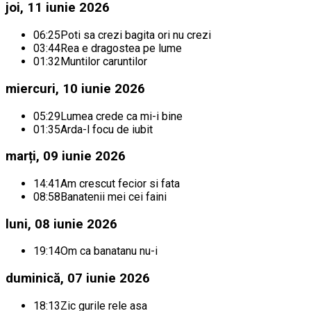
joi, 11 iunie 2026
06:25
Poti sa crezi bagita ori nu crezi
03:44
Rea e dragostea pe lume
01:32
Muntilor caruntilor
miercuri, 10 iunie 2026
05:29
Lumea crede ca mi-i bine
01:35
Arda-l focu de iubit
marți, 09 iunie 2026
14:41
Am crescut fecior si fata
08:58
Banatenii mei cei faini
luni, 08 iunie 2026
19:14
Om ca banatanu nu-i
duminică, 07 iunie 2026
18:13
Zic gurile rele asa