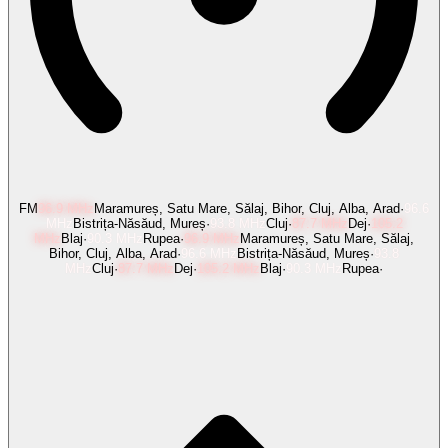
FM
96.9
MHz
Maramureș, Satu Mare, Sălaj, Bihor, Cluj, Alba, Arad
·
96.6
MHz
Bistrița-Năsăud, Mureș
·
93.8
MHz
Cluj
·
87.7
MHz
Dej
·
105.2
MHz
Blaj
·
90.3
MHz
Rupea
·
96.9
MHz
Maramureș, Satu Mare, Sălaj,
Bihor, Cluj, Alba, Arad
·
96.6
MHz
Bistrița-Năsăud, Mureș
·
93.8
MHz
Cluj
·
87.7
MHz
Dej
·
105.2
MHz
Blaj
·
90.3
MHz
Rupea
·