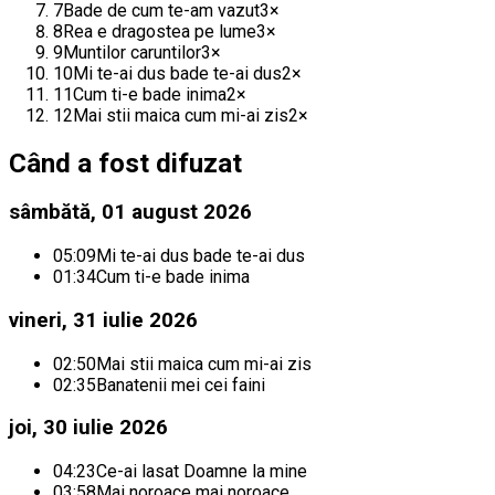
7
Bade de cum te-am vazut
3
×
8
Rea e dragostea pe lume
3
×
9
Muntilor caruntilor
3
×
10
Mi te-ai dus bade te-ai dus
2
×
11
Cum ti-e bade inima
2
×
12
Mai stii maica cum mi-ai zis
2
×
Când a fost difuzat
sâmbătă, 01 august 2026
05:09
Mi te-ai dus bade te-ai dus
01:34
Cum ti-e bade inima
vineri, 31 iulie 2026
02:50
Mai stii maica cum mi-ai zis
02:35
Banatenii mei cei faini
joi, 30 iulie 2026
04:23
Ce-ai lasat Doamne la mine
03:58
Mai noroace mai noroace