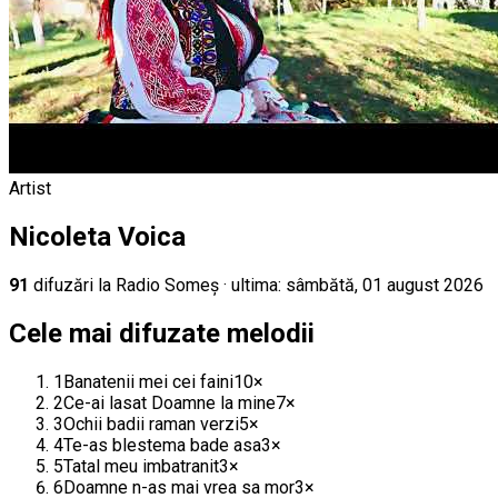
Artist
Nicoleta Voica
91
difuz
ări
la Radio Someș
· ultima:
sâmbătă, 01 august 2026
Cele mai difuzate melodii
1
Banatenii mei cei faini
10
×
2
Ce-ai lasat Doamne la mine
7
×
3
Ochii badii raman verzi
5
×
4
Te-as blestema bade asa
3
×
5
Tatal meu imbatranit
3
×
6
Doamne n-as mai vrea sa mor
3
×