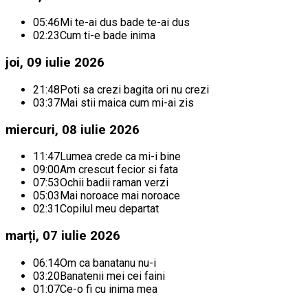
05:46
Mi te-ai dus bade te-ai dus
02:23
Cum ti-e bade inima
joi, 09 iulie 2026
21:48
Poti sa crezi bagita ori nu crezi
03:37
Mai stii maica cum mi-ai zis
miercuri, 08 iulie 2026
11:47
Lumea crede ca mi-i bine
09:00
Am crescut fecior si fata
07:53
Ochii badii raman verzi
05:03
Mai noroace mai noroace
02:31
Copilul meu departat
marți, 07 iulie 2026
06:14
Om ca banatanu nu-i
03:20
Banatenii mei cei faini
01:07
Ce-o fi cu inima mea