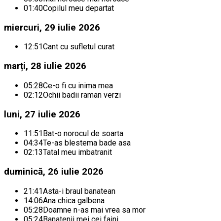
01:40
Copilul meu departat
miercuri, 29 iulie 2026
12:51
Cant cu sufletul curat
marți, 28 iulie 2026
05:28
Ce-o fi cu inima mea
02:12
Ochii badii raman verzi
luni, 27 iulie 2026
11:51
Bat-o norocul de soarta
04:34
Te-as blestema bade asa
02:13
Tatal meu imbatranit
duminică, 26 iulie 2026
21:41
Asta-i braul banatean
14:06
Ana chica galbena
05:28
Doamne n-as mai vrea sa mor
05:24
Banatenii mei cei faini