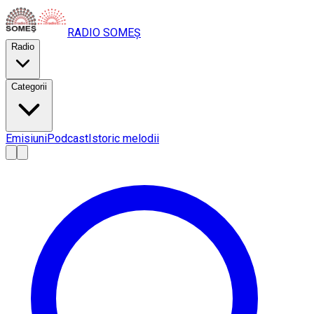
RADIO
SOMEȘ
Radio
Categorii
Emisiuni
Podcast
Istoric melodii
A
A