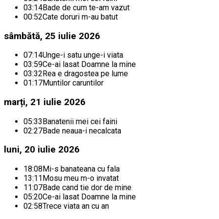
03:14
Bade de cum te-am vazut
00:52
Cate doruri m-au batut
sâmbătă, 25 iulie 2026
07:14
Unge-i satu unge-i viata
03:59
Ce-ai lasat Doamne la mine
03:32
Rea e dragostea pe lume
01:17
Muntilor caruntilor
marți, 21 iulie 2026
05:33
Banatenii mei cei faini
02:27
Bade neaua-i necalcata
luni, 20 iulie 2026
18:08
Mi-s banateana cu fala
13:11
Mosu meu m-o invatat
11:07
Bade cand tie dor de mine
05:20
Ce-ai lasat Doamne la mine
02:58
Trece viata an cu an