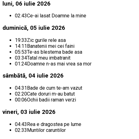
luni, 06 iulie 2026
02:43
Ce-ai lasat Doamne la mine
duminică, 05 iulie 2026
19:33
Zic gurile rele asa
14:11
Banatenii mei cei faini
05:53
Te-as blestema bade asa
03:34
Tatal meu imbatranit
01:24
Doamne n-as mai vrea sa mor
sâmbătă, 04 iulie 2026
04:31
Bade de cum te-am vazut
02:20
Cate doruri m-au batut
00:06
Ochii badii raman verzi
vineri, 03 iulie 2026
04:43
Rea e dragostea pe lume
02:33
Muntilor caruntilor