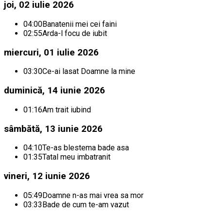
joi, 02 iulie 2026
04:00
Banatenii mei cei faini
02:55
Arda-l focu de iubit
miercuri, 01 iulie 2026
03:30
Ce-ai lasat Doamne la mine
duminică, 14 iunie 2026
01:16
Am trait iubind
sâmbătă, 13 iunie 2026
04:10
Te-as blestema bade asa
01:35
Tatal meu imbatranit
vineri, 12 iunie 2026
05:49
Doamne n-as mai vrea sa mor
03:33
Bade de cum te-am vazut