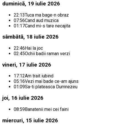
duminică, 19 iulie 2026
22:13
Tuca ma bage-n obraz
07:56
Cand aud muzica
01:17
Cand mi-s tare necajita
sâmbătă, 18 iulie 2026
22:46
Hai la joc
02:45
Ochii badii raman verzi
vineri, 17 iulie 2026
17:12
Am trait iubind
05:16
Vezi mai bade ce-am ajuns
01:09
Sa-ti plateasca Dumnezeu
joi, 16 iulie 2026
08:59
Banatenii mei cei faini
miercuri, 15 iulie 2026