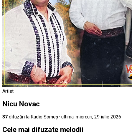
Artist
Nicu Novac
37
difuz
ări
la Radio Someș
· ultima:
miercuri, 29 iulie 2026
Cele mai difuzate melodii