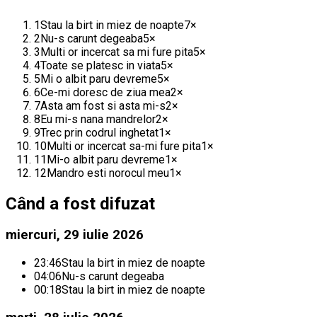
1
Stau la birt in miez de noapte
7
×
2
Nu-s carunt degeaba
5
×
3
Multi or incercat sa mi fure pita
5
×
4
Toate se platesc in viata
5
×
5
Mi o albit paru devreme
5
×
6
Ce-mi doresc de ziua mea
2
×
7
Asta am fost si asta mi-s
2
×
8
Eu mi-s nana mandrelor
2
×
9
Trec prin codrul inghetat
1
×
10
Multi or incercat sa-mi fure pita
1
×
11
Mi-o albit paru devreme
1
×
12
Mandro esti norocul meu
1
×
Când a fost difuzat
miercuri, 29 iulie 2026
23:46
Stau la birt in miez de noapte
04:06
Nu-s carunt degeaba
00:18
Stau la birt in miez de noapte