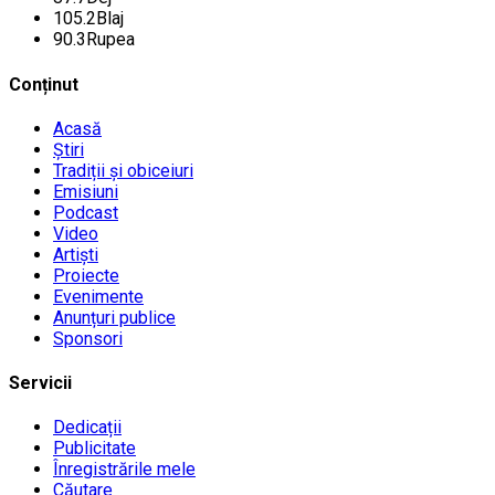
105.2
Blaj
90.3
Rupea
Conținut
Acasă
Știri
Tradiții și obiceiuri
Emisiuni
Podcast
Video
Artiști
Proiecte
Evenimente
Anunțuri publice
Sponsori
Servicii
Dedicații
Publicitate
Înregistrările mele
Căutare