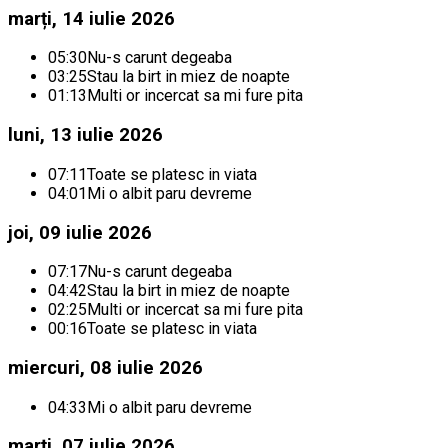
marți, 14 iulie 2026
05:30
Nu-s carunt degeaba
03:25
Stau la birt in miez de noapte
01:13
Multi or incercat sa mi fure pita
luni, 13 iulie 2026
07:11
Toate se platesc in viata
04:01
Mi o albit paru devreme
joi, 09 iulie 2026
07:17
Nu-s carunt degeaba
04:42
Stau la birt in miez de noapte
02:25
Multi or incercat sa mi fure pita
00:16
Toate se platesc in viata
miercuri, 08 iulie 2026
04:33
Mi o albit paru devreme
marți, 07 iulie 2026