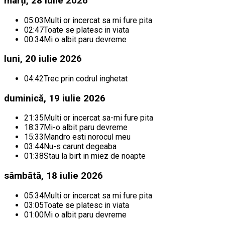
marți, 28 iulie 2026
05:03
Multi or incercat sa mi fure pita
02:47
Toate se platesc in viata
00:34
Mi o albit paru devreme
luni, 20 iulie 2026
04:42
Trec prin codrul inghetat
duminică, 19 iulie 2026
21:35
Multi or incercat sa-mi fure pita
18:37
Mi-o albit paru devreme
15:33
Mandro esti norocul meu
03:44
Nu-s carunt degeaba
01:38
Stau la birt in miez de noapte
sâmbătă, 18 iulie 2026
05:34
Multi or incercat sa mi fure pita
03:05
Toate se platesc in viata
01:00
Mi o albit paru devreme