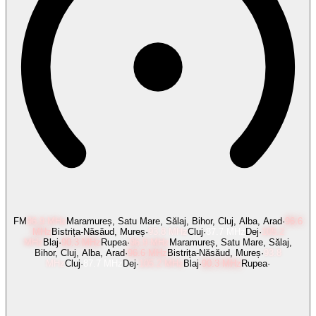
FM
96.9
MHz
Maramureș, Satu Mare, Sălaj, Bihor, Cluj, Alba, Arad
·
96.6
MHz
Bistrița-Năsăud, Mureș
·
93.8
MHz
Cluj
·
87.7
MHz
Dej
·
105.2
MHz
Blaj
·
90.3
MHz
Rupea
·
96.9
MHz
Maramureș, Satu Mare, Sălaj,
Bihor, Cluj, Alba, Arad
·
96.6
MHz
Bistrița-Năsăud, Mureș
·
93.8
MHz
Cluj
·
87.7
MHz
Dej
·
105.2
MHz
Blaj
·
90.3
MHz
Rupea
·