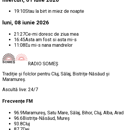
19:10
Stau la birt in miez de noapte
luni, 08 iunie 2026
21:27
Ce-mi doresc de ziua mea
16:45
Asta am fost si asta mi-s
11:08
Eu mi-s nana mandrelor
RADIO
SOMEȘ
Tradiție și folclor pentru Cluj, Sălaj, Bistrița-Năsăud și
Maramureș.
Ascultă live: 24/7
Frecvențe FM
96.9
Maramureș, Satu Mare, Sălaj, Bihor, Cluj, Alba, Arad
96.6
Bistrița-Năsăud, Mureș
93.8
Cluj
87.7
Dej