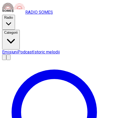
RADIO
SOMEȘ
Radio
Categorii
Emisiuni
Podcast
Istoric melodii
A
A