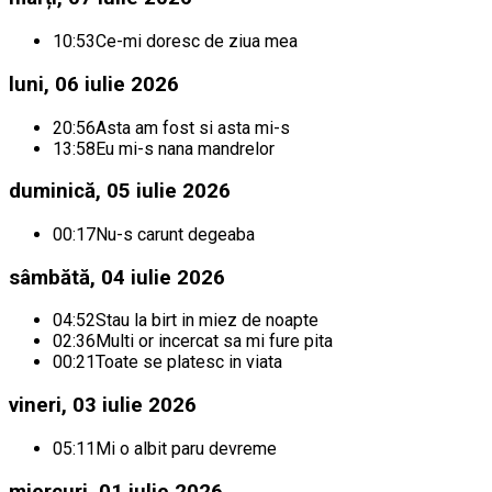
10:53
Ce-mi doresc de ziua mea
luni, 06 iulie 2026
20:56
Asta am fost si asta mi-s
13:58
Eu mi-s nana mandrelor
duminică, 05 iulie 2026
00:17
Nu-s carunt degeaba
sâmbătă, 04 iulie 2026
04:52
Stau la birt in miez de noapte
02:36
Multi or incercat sa mi fure pita
00:21
Toate se platesc in viata
vineri, 03 iulie 2026
05:11
Mi o albit paru devreme
miercuri, 01 iulie 2026