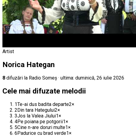
Artist
Norica Hategan
8
difuz
ări
la Radio Someș
· ultima:
duminică, 26 iulie 2026
Cele mai difuzate melodii
1
Te-ai dus badita departe
2
×
2
Din tara Hategului
2
×
3
Jos la Valea Jiului
1
×
4
Pe poiana pe potgorii
1
×
5
Cine n-are doruri multe
1
×
6
Padurice cu brad verde
1
×