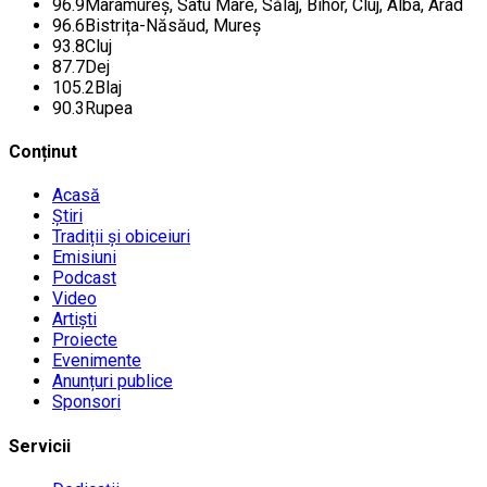
96.9
Maramureș, Satu Mare, Sălaj, Bihor, Cluj, Alba, Arad
96.6
Bistrița-Năsăud, Mureș
93.8
Cluj
87.7
Dej
105.2
Blaj
90.3
Rupea
Conținut
Acasă
Știri
Tradiții și obiceiuri
Emisiuni
Podcast
Video
Artiști
Proiecte
Evenimente
Anunțuri publice
Sponsori
Servicii