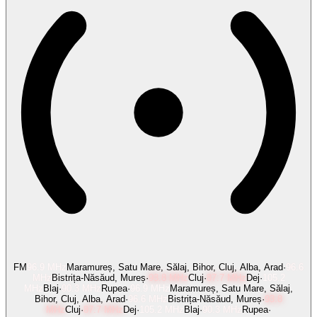
FM
96.9
MHz
Maramureș, Satu Mare, Sălaj, Bihor, Cluj, Alba, Arad
·
96.6
MHz
Bistrița-Năsăud, Mureș
·
93.8
MHz
Cluj
·
87.7
MHz
Dej
·
105.2
MHz
Blaj
·
90.3
MHz
Rupea
·
96.9
MHz
Maramureș, Satu Mare, Sălaj,
Bihor, Cluj, Alba, Arad
·
96.6
MHz
Bistrița-Năsăud, Mureș
·
93.8
MHz
Cluj
·
87.7
MHz
Dej
·
105.2
MHz
Blaj
·
90.3
MHz
Rupea
·