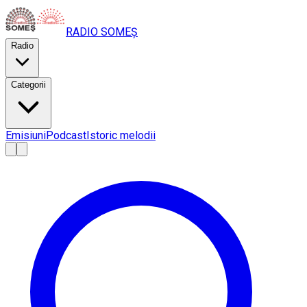
RADIO
SOMEȘ
Radio
Categorii
Emisiuni
Podcast
Istoric melodii
A
A