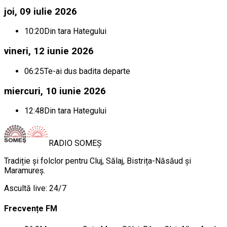
joi, 09 iulie 2026
10:20
Din tara Hategului
vineri, 12 iunie 2026
06:25
Te-ai dus badita departe
miercuri, 10 iunie 2026
12:48
Din tara Hategului
RADIO
SOMEȘ
Tradiție și folclor pentru Cluj, Sălaj, Bistrița-Năsăud și
Maramureș.
Ascultă live: 24/7
Frecvențe FM