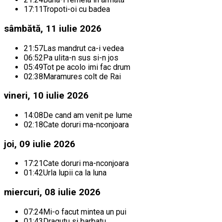
17:11
Tropoti-oi cu badea
sâmbătă, 11 iulie 2026
21:57
Las mandrut ca-i vedea
06:52
Pa ulita-n sus si-n jos
05:49
Tot pe acolo imi fac drum
02:38
Maramures colt de Rai
vineri, 10 iulie 2026
14:08
De cand am venit pe lume
02:18
Cate doruri ma-nconjoara
joi, 09 iulie 2026
17:21
Cate doruri ma-nconjoara
01:42
Urla lupii ca la luna
miercuri, 08 iulie 2026
07:24
Mi-o facut mintea un pui
01:43
Dragutu si barbatu