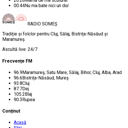
20:28
Mama de ma scuturai
00:44
Nu ma bate nici un dor
RADIO
SOMEȘ
Tradiție și folclor pentru Cluj, Sălaj, Bistrița-Năsăud și
Maramureș.
Ascultă live: 24/7
Frecvențe FM
96.9
Maramureș, Satu Mare, Sălaj, Bihor, Cluj, Alba, Arad
96.6
Bistrița-Năsăud, Mureș
93.8
Cluj
87.7
Dej
105.2
Blaj
90.3
Rupea
Conținut
Acasă
Știri