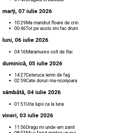
marți, 07 iulie 2026
10:29
Ma mandrut floare de crin
00:46
Tot pe acolo imi fac drum
luni, 06 iulie 2026
04:16
Maramures colt de Rai
duminică, 05 iulie 2026
14:27
Ceteruca lemn de fag
02:59
Cate doruri ma-nconjoara
sâmbătă, 04 iulie 2026
01:51
Urla lupii ca la luna
vineri, 03 iulie 2026
11:56
Dragu mi unde-am zanit
08:53
Mi-o facut mintea un pui