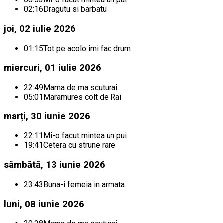
02:16
Dragutu si barbatu
joi, 02 iulie 2026
01:15
Tot pe acolo imi fac drum
miercuri, 01 iulie 2026
22:49
Mama de ma scuturai
05:01
Maramures colt de Rai
marți, 30 iunie 2026
22:11
Mi-o facut mintea un pui
19:41
Cetera cu strune rare
sâmbătă, 13 iunie 2026
23:43
Buna-i femeia in armata
luni, 08 iunie 2026