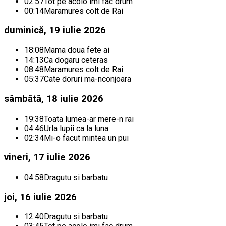
02:57
Tot pe acolo imi fac drum
00:14
Maramures colt de Rai
duminică, 19 iulie 2026
18:08
Mama doua fete ai
14:13
Ca dogaru ceteras
08:48
Maramures colt de Rai
05:37
Cate doruri ma-nconjoara
sâmbătă, 18 iulie 2026
19:38
Toata lumea-ar mere-n rai
04:46
Urla lupii ca la luna
02:34
Mi-o facut mintea un pui
vineri, 17 iulie 2026
04:58
Dragutu si barbatu
joi, 16 iulie 2026
12:40
Dragutu si barbatu