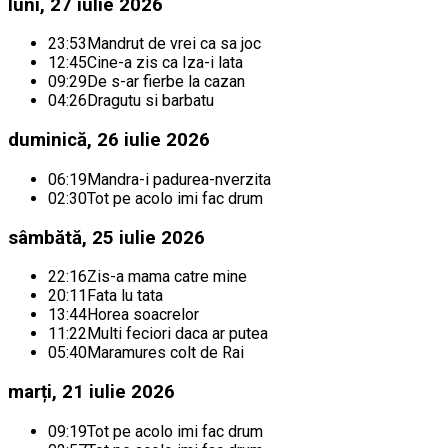
luni, 27 iulie 2026
23:53
Mandrut de vrei ca sa joc
12:45
Cine-a zis ca Iza-i lata
09:29
De s-ar fierbe la cazan
04:26
Dragutu si barbatu
duminică, 26 iulie 2026
06:19
Mandra-i padurea-nverzita
02:30
Tot pe acolo imi fac drum
sâmbătă, 25 iulie 2026
22:16
Zis-a mama catre mine
20:11
Fata lu tata
13:44
Horea soacrelor
11:22
Multi feciori daca ar putea
05:40
Maramures colt de Rai
marți, 21 iulie 2026
09:19
Tot pe acolo imi fac drum