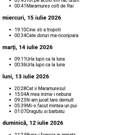
03:45
Tot pe acolo imi fac drum
00:41
Maramures colt de Rai
miercuri, 15 iulie 2026
19:10
Cine sti a tropoti
00:34
Cate doruri ma-nconjoara
marți, 14 iulie 2026
09:11
Urla lupii ca la luna
00:36
Urla lupii ca la luna
luni, 13 iulie 2026
20:28
Cat ii Maramuresul
15:04
A mea inima-i nebuna
09:23
N-am jucat tare demult
05:39
Mi-o facut mintea un pui
01:07
Dragutu si barbatu
duminică, 12 iulie 2026
21:24
Buna-i femeia in armata