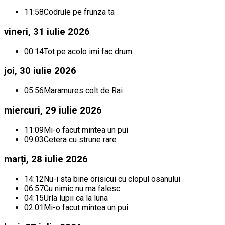
11:58
Codrule pe frunza ta
vineri, 31 iulie 2026
00:14
Tot pe acolo imi fac drum
joi, 30 iulie 2026
05:56
Maramures colt de Rai
miercuri, 29 iulie 2026
11:09
Mi-o facut mintea un pui
09:03
Cetera cu strune rare
marți, 28 iulie 2026
14:12
Nu-i sta bine orisicui cu clopul osanului
06:57
Cu nimic nu ma falesc
04:15
Urla lupii ca la luna
02:01
Mi-o facut mintea un pui