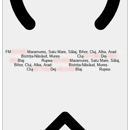
FM
96.9
MHz
Maramureș, Satu Mare, Sălaj, Bihor, Cluj, Alba, Arad
·
96.6
MHz
Bistrița-Năsăud, Mureș
·
93.8
MHz
Cluj
·
87.7
MHz
Dej
·
105.2
MHz
Blaj
·
90.3
MHz
Rupea
·
96.9
MHz
Maramureș, Satu Mare, Sălaj,
Bihor, Cluj, Alba, Arad
·
96.6
MHz
Bistrița-Năsăud, Mureș
·
93.8
MHz
Cluj
·
87.7
MHz
Dej
·
105.2
MHz
Blaj
·
90.3
MHz
Rupea
·