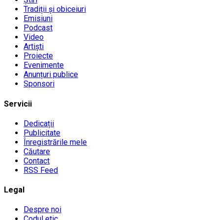
Tradiții și obiceiuri
Emisiuni
Podcast
Video
Artiști
Proiecte
Evenimente
Anunțuri publice
Sponsori
Servicii
Dedicații
Publicitate
Înregistrările mele
Căutare
Contact
RSS Feed
Legal
Despre noi
Codul etic