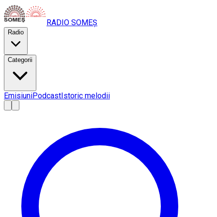
RADIO
SOMEȘ
Radio
Categorii
Emisiuni
Podcast
Istoric melodii
A
A