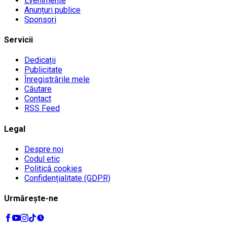
Evenimente
Anunțuri publice
Sponsori
Servicii
Dedicații
Publicitate
Înregistrările mele
Căutare
Contact
RSS Feed
Legal
Despre noi
Codul etic
Politică cookies
Confidențialitate (GDPR)
Urmărește-ne