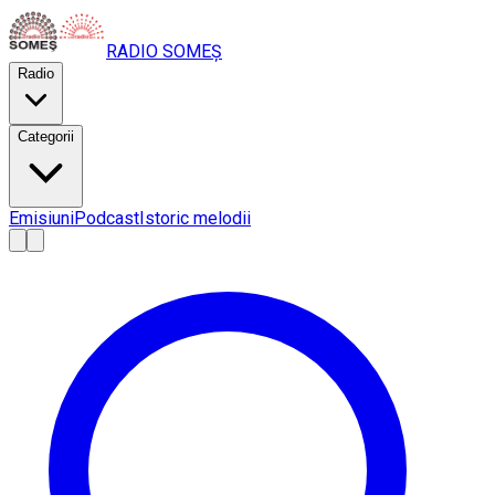
RADIO
SOMEȘ
Radio
Categorii
Emisiuni
Podcast
Istoric melodii
A
A