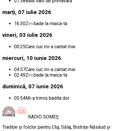
01:38
Bate vant de primavara
marți, 07 iulie 2026
16:30
Zi-i bade la maica-ta
vineri, 03 iulie 2026
00:25
Care cuc mi-a cantat mie
miercuri, 10 iunie 2026
04:57
Care cuc mi-a cantat mie
02:49
Zi-i bade la maica-ta
duminică, 07 iunie 2026
05:54
Mi-a trimis badita dor
RADIO
SOMEȘ
Tradiție și folclor pentru Cluj, Sălaj, Bistrița-Năsăud și