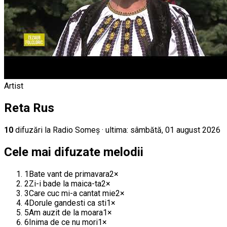
Artist
Reta Rus
10
difuz
ări
la Radio Someș
· ultima:
sâmbătă, 01 august 2026
Cele mai difuzate melodii
1
Bate vant de primavara
2
×
2
Zi-i bade la maica-ta
2
×
3
Care cuc mi-a cantat mie
2
×
4
Dorule gandesti ca sti
1
×
5
Am auzit de la moara
1
×
6
Inima de ce nu mori
1
×