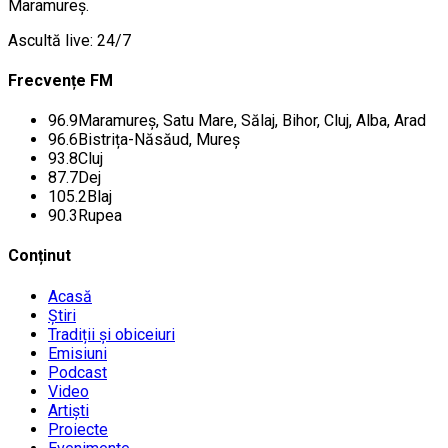
Maramureș.
Ascultă live: 24/7
Frecvențe FM
96.9
Maramureș, Satu Mare, Sălaj, Bihor, Cluj, Alba, Arad
96.6
Bistrița-Năsăud, Mureș
93.8
Cluj
87.7
Dej
105.2
Blaj
90.3
Rupea
Conținut
Acasă
Știri
Tradiții și obiceiuri
Emisiuni
Podcast
Video
Artiști
Proiecte