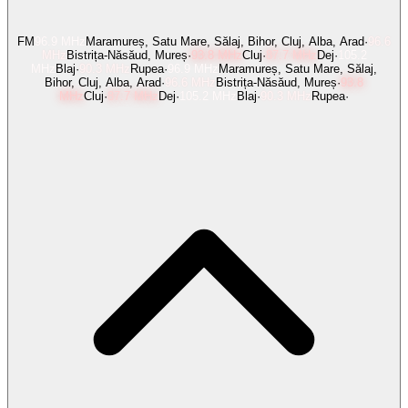
FM
96.9
MHz
Maramureș, Satu Mare, Sălaj, Bihor, Cluj, Alba, Arad
·
96.6
MHz
Bistrița-Năsăud, Mureș
·
93.8
MHz
Cluj
·
87.7
MHz
Dej
·
105.2
MHz
Blaj
·
90.3
MHz
Rupea
·
96.9
MHz
Maramureș, Satu Mare, Sălaj,
Bihor, Cluj, Alba, Arad
·
96.6
MHz
Bistrița-Năsăud, Mureș
·
93.8
MHz
Cluj
·
87.7
MHz
Dej
·
105.2
MHz
Blaj
·
90.3
MHz
Rupea
·