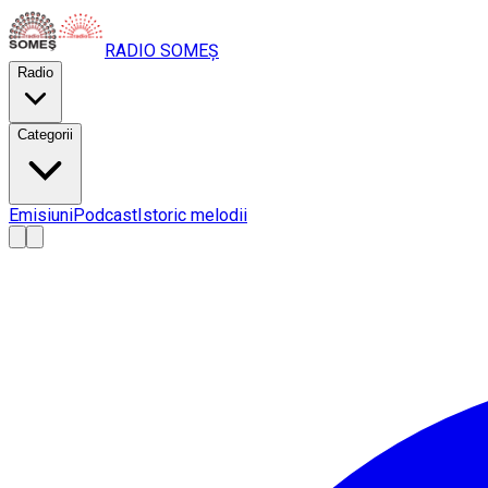
RADIO
SOMEȘ
Radio
Categorii
Emisiuni
Podcast
Istoric melodii
A
A