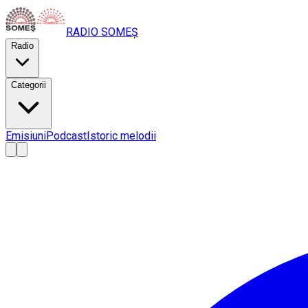
RADIO
SOMEȘ
Radio
Categorii
Emisiuni
Podcast
Istoric melodii
A
A