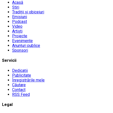
Acasă
Știri
Tradiții și obiceiuri
Emisiuni
Podcast
Video
Artiști
Proiecte
Evenimente
Anunțuri publice
Sponsori
Servicii
Dedicații
Publicitate
Înregistrările mele
Căutare
Contact
RSS Feed
Legal