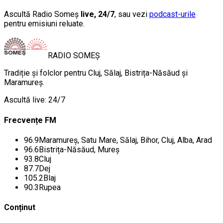
Ascultă Radio Someș
live, 24/7
, sau vezi
podcast-urile
pentru emisiuni reluate.
RADIO
SOMEȘ
Tradiție și folclor pentru Cluj, Sălaj, Bistrița-Năsăud și
Maramureș.
Ascultă live: 24/7
Frecvențe FM
96.9
Maramureș, Satu Mare, Sălaj, Bihor, Cluj, Alba, Arad
96.6
Bistrița-Năsăud, Mureș
93.8
Cluj
87.7
Dej
105.2
Blaj
90.3
Rupea
Conținut