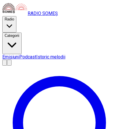
RADIO
SOMEȘ
Radio
Categorii
Emisiuni
Podcast
Istoric melodii
A
A