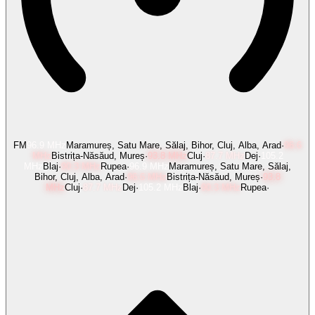
FM
96.9
MHz
Maramureș, Satu Mare, Sălaj, Bihor, Cluj, Alba, Arad
·
96.6
MHz
Bistrița-Năsăud, Mureș
·
93.8
MHz
Cluj
·
87.7
MHz
Dej
·
105.2
MHz
Blaj
·
90.3
MHz
Rupea
·
96.9
MHz
Maramureș, Satu Mare, Sălaj,
Bihor, Cluj, Alba, Arad
·
96.6
MHz
Bistrița-Năsăud, Mureș
·
93.8
MHz
Cluj
·
87.7
MHz
Dej
·
105.2
MHz
Blaj
·
90.3
MHz
Rupea
·