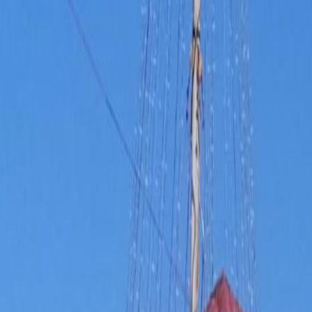
RADIO
SOMEȘ
Radio
Categorii
Emisiuni
Podcast
Istoric melodii
A
A