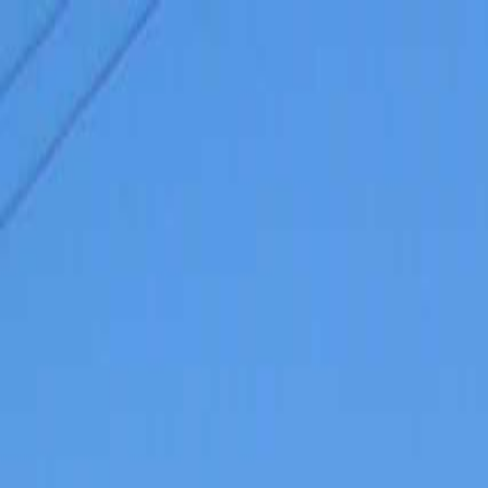
RADIO
SOMEȘ
Radio
Categorii
Emisiuni
Podcast
Istoric melodii
A
A